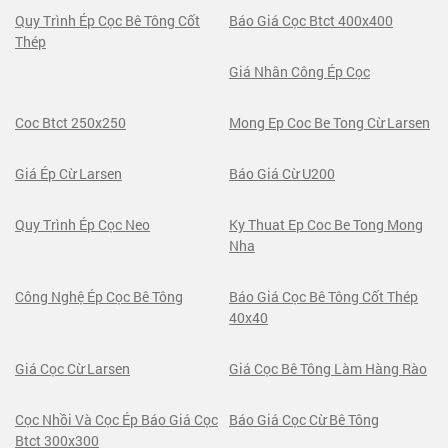
Quy Trình Ép Cọc Bê Tông Cốt
Báo Giá Cọc Btct 400x400
Thép
Giá Nhân Công Ép Cọc
Coc Btct 250x250
Mong Ep Coc Be Tong Cừ Larsen
Giá Ép Cừ Larsen
Báo Giá Cừ U200
Quy Trình Ép Cọc Neo
Ky Thuat Ep Coc Be Tong Mong
Nha
Công Nghệ Ép Cọc Bê Tông
Báo Giá Cọc Bê Tông Cốt Thép
40x40
Giá Cọc Cừ Larsen
Giá Cọc Bê Tông Làm Hàng Rào
Cọc Nhồi Và Cọc Ép Báo Giá Cọc
Báo Giá Cọc Cừ Bê Tông
Btct 300x300