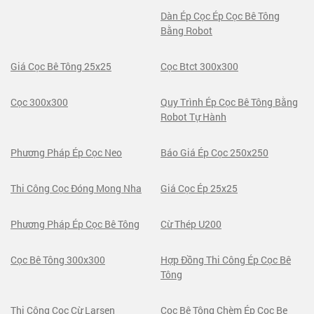
Dàn Ép Cọc Ép Cọc Bê Tông
Bằng Robot
Giá Cọc Bê Tông 25x25
Cọc Btct 300x300
Cọc 300x300
Quy Trình Ép Cọc Bê Tông Bằng
Robot Tự Hành
Phương Pháp Ép Cọc Neo
Báo Giá Ép Cọc 250x250
Thi Công Cọc Đóng Mong Nha
Giá Cọc Ép 25x25
Phương Pháp Ép Cọc Bê Tông
Cừ Thép U200
Cọc Bê Tông 300x300
Hợp Đồng Thi Công Ép Cọc Bê
Tông
Thi Công Cọc Cừ Larsen
Cọc Bê Tông Chèm Ép Coc Be