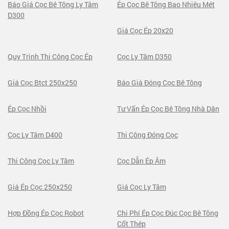
Báo Giá Cọc Bê Tông Ly Tâm
Ép Cọc Bê Tông Bao Nhiêu Mét
D300
Giá Cọc Ép 20x20
Quy Trình Thi Công Cọc Ép
Cọc Ly Tâm D350
Giá Cọc Btct 250x250
Báo Giá Đóng Cọc Bê Tông
Ép Cọc Nhồi
Tư Vấn Ép Cọc Bê Tông Nhà Dân
Cọc Ly Tâm D400
Thi Công Đóng Cọc
Thi Công Cọc Ly Tâm
Cọc Dẫn Ép Âm
Giá Ép Cọc 250x250
Giá Cọc Ly Tâm
Hợp Đồng Ép Cọc Robot
Chi Phí Ép Cọc Đúc Cọc Bê Tông
Cốt Thép