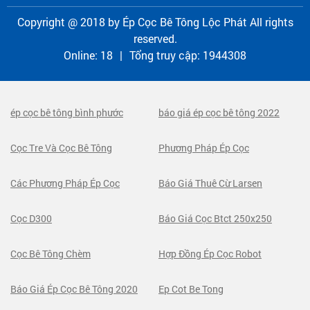
Copyright @ 2018 by
Ép Cọc Bê Tông Lộc Phát
All rights
reserved.
Online:
18
|
Tổng truy cập:
1944308
ép cọc bê tông bình phước
báo giá ép cọc bê tông 2022
Cọc Tre Và Cọc Bê Tông
Phương Pháp Ép Cọc
Các Phương Pháp Ép Cọc
Báo Giá Thuê Cừ Larsen
Cọc D300
Báo Giá Cọc Btct 250x250
Cọc Bê Tông Chèm
Hợp Đồng Ép Cọc Robot
Báo Giá Ép Cọc Bê Tông 2020
Ep Cot Be Tong