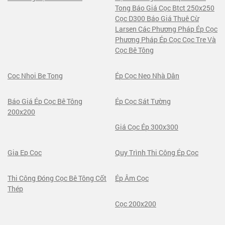
Tong Báo Giá Cọc Btct 250x250
Cọc D300 Báo Giá Thuê Cừ
Larsen Các Phương Pháp Ép Cọc
Phương Pháp Ép Cọc Cọc Tre Và
Cọc Bê Tông
Coc Nhoi Be Tong
Ép Cọc Neo Nhà Dân
Báo Giá Ép Cọc Bê Tông
Ép Cọc Sát Tường
200x200
Giá Cọc Ép 300x300
Gia Ep Coc
Quy Trình Thi Công Ép Cọc
Thi Công Đóng Cọc Bê Tông Cốt
Ép Âm Cọc
Thép
Cọc 200x200