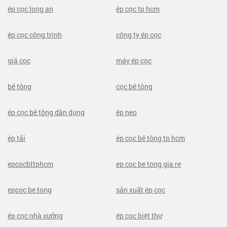
ép cọc long an
ép cọc tp hcm
ép cọc công trình
công ty ép cọc
giá cọc
máy ép cọc
bê tông
cọc bê tông
ép cọc bê tông dân dụng
ép neo
ép tải
ép cọc bê tông tp hcm
epcocbttphcm
ep coc be tong gia re
epcoc be tong
sản xuất ép cọc
ép cọc nhà xưởng
ép coc biệt thự