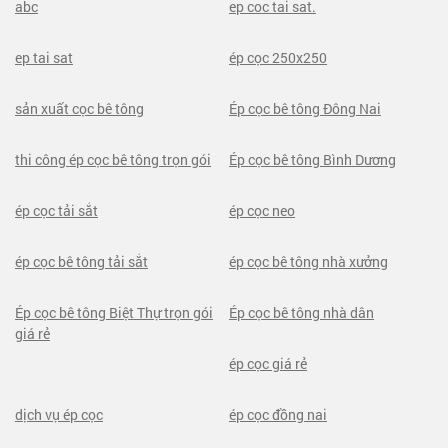
abc
ep coc tai sat.
ep tai sat
ép cọc 250x250
sản xuất cọc bê tông
Ép cọc bê tông Đông Nai
thi công ép cọc bê tông trọn gói
Ép cọc bê tông Bình Dương
ép cọc tải sắt
ép cọc neo
ép cọc bê tông tải sắt
ép cọc bê tông nhà xưởng
Ép cọc bê tông Biệt Thự trọn gói
Ép cọc bê tông nhà dân
giá rẻ
ép cọc giá rẻ
dịch vụ ép cọc
ép cọc đồng nai