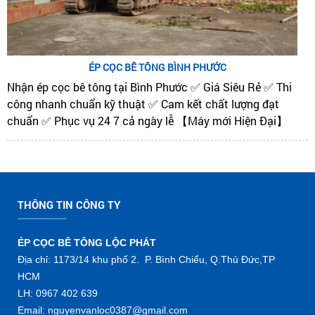
ÉP CỌC BÊ TÔNG BÌNH PHƯỚC
Nhận ép cọc bê tông tại Bình Phước ✅ Giá Siêu Rẻ ✅ Thi
công nhanh chuẩn kỹ thuật ✅ Cam kết chất lượng đạt
chuẩn ✅ Phục vụ 24 7 cả ngày lễ 【Máy mới Hiện Đại】
THÔNG TIN CÔNG TY
ÉP CỌC BÊ TÔNG LỘC PHÁT
Địa chỉ: 1173/14 khu phố 2. P. Bình Chiểu, Q.Thủ Đức,TP
HCM
LH: 0967 402 639
Email: nguyenvanloc0387@gmail.com