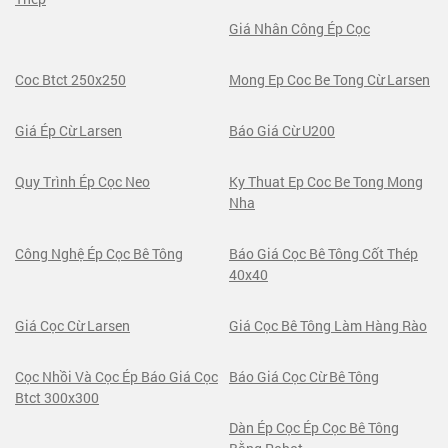
Giá Nhân Công Ép Cọc
Coc Btct 250x250
Mong Ep Coc Be Tong Cừ Larsen
Giá Ép Cừ Larsen
Báo Giá Cừ U200
Quy Trình Ép Cọc Neo
Ky Thuat Ep Coc Be Tong Mong
Nha
Công Nghệ Ép Cọc Bê Tông
Báo Giá Cọc Bê Tông Cốt Thép
40x40
Giá Cọc Cừ Larsen
Giá Cọc Bê Tông Làm Hàng Rào
Cọc Nhồi Và Cọc Ép Báo Giá Cọc
Báo Giá Cọc Cừ Bê Tông
Btct 300x300
Dàn Ép Cọc Ép Cọc Bê Tông