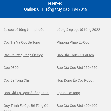
reserved.
Online:
8
|
Tổng truy cập:
1947845
ép cọc bê tông bình phước
báo giá ép cọc bê tông 2022
Cọc Tre Và Cọc Bê Tông
Phương Pháp Ép Cọc
Các Phương Pháp Ép Cọc
Báo Giá Thuê Cừ Larsen
Cọc D300
Báo Giá Cọc Btct 250x250
Cọc Bê Tông Chèm
Hợp Đồng Ép Cọc Robot
Báo Giá Ép Cọc Bê Tông 2020
Ep Cot Be Tong
Quy Trình Ép Cọc Bê Tông Cốt
Báo Giá Cọc Btct 400x400
Thép