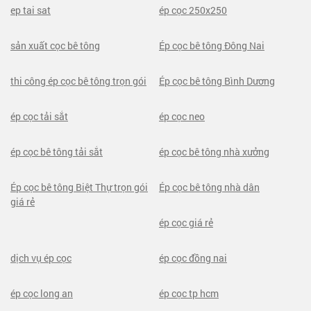
ep tai sat
ép cọc 250x250
sản xuất cọc bê tông
Ép cọc bê tông Đông Nai
thi công ép cọc bê tông trọn gói
Ép cọc bê tông Bình Dương
ép cọc tải sắt
ép cọc neo
ép cọc bê tông tải sắt
ép cọc bê tông nhà xưởng
Ép cọc bê tông Biệt Thự trọn gói
Ép cọc bê tông nhà dân
giá rẻ
ép cọc giá rẻ
dịch vụ ép cọc
ép cọc đồng nai
ép cọc long an
ép cọc tp hcm