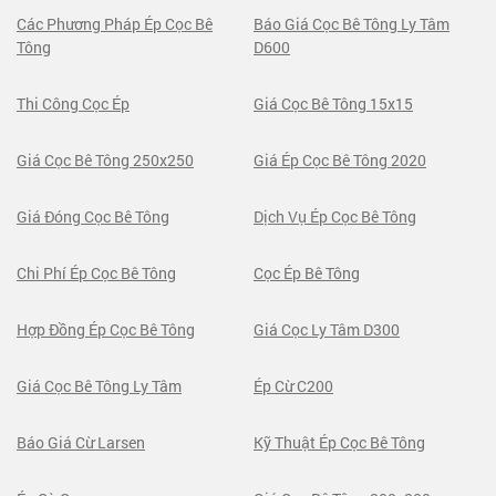
Các Phương Pháp Ép Cọc Bê
Báo Giá Cọc Bê Tông Ly Tâm
Tông
D600
Thi Công Cọc Ép
Giá Cọc Bê Tông 15x15
Giá Cọc Bê Tông 250x250
Giá Ép Cọc Bê Tông 2020
Giá Đóng Cọc Bê Tông
Dịch Vụ Ép Cọc Bê Tông
Chi Phí Ép Cọc Bê Tông
Cọc Ép Bê Tông
Hợp Đồng Ép Cọc Bê Tông
Giá Cọc Ly Tâm D300
Giá Cọc Bê Tông Ly Tâm
Ép Cừ C200
Báo Giá Cừ Larsen
Kỹ Thuật Ép Cọc Bê Tông