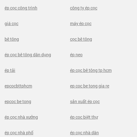
ép cọc công trình
công ty ép cọc
giá cọc
máy ép cọc
bê tông
cọc bê tông
ép cọc bê tông dân dụng
ép neo
ép tải
ép cọc bê tông tp hcm
epcocbttphcm
ep coc be tong gia re
epcoc be tong
sản xuất ép cọc
ép cọc nhà xưởng
ép coc biệt thự
ép cọc nhà phố
ép cọc nhà dân