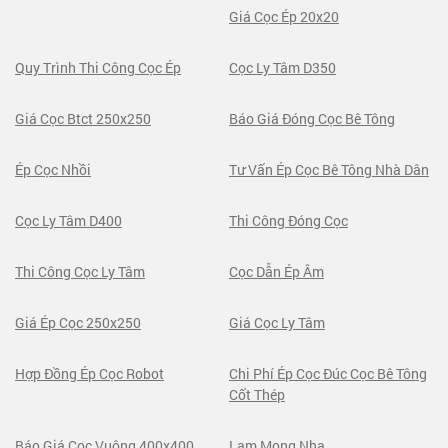
Giá Cọc Ép 20x20
Quy Trình Thi Công Cọc Ép
Cọc Ly Tâm D350
Giá Cọc Btct 250x250
Báo Giá Đóng Cọc Bê Tông
Ép Cọc Nhồi
Tư Vấn Ép Cọc Bê Tông Nhà Dân
Cọc Ly Tâm D400
Thi Công Đóng Cọc
Thi Công Cọc Ly Tâm
Cọc Dẫn Ép Âm
Giá Ép Cọc 250x250
Giá Cọc Ly Tâm
Hợp Đồng Ép Cọc Robot
Chi Phí Ép Cọc Đúc Cọc Bê Tông
Cốt Thép
Báo Giá Cọc Vuông 400x400
Lam Mong Nha