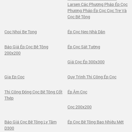
Larsen Các Phương Pháp Ép Cọc
Phương Pháp Ép Cọc Cọc Tre Và
Cọc Bê Tông
Coc Nhoi Be Tong
Ép Cọc Neo Nhà Dân
Báo Giá Ép Cọc Bê Tông
Ép Cọc Sát Tường
200x200
Giá Cọc Ép 300x300
Gia Ep Coc
Quy Trình Thi Công Ép Cọc
Thi Công Đóng Cọc Bê Tông Cốt
Ép Âm Cọc
Thép
Cọc 200x200
Báo Giá Cọc Bê Tông Ly Tâm
Ép Cọc Bê Tông Bao Nhiêu Mét
D300