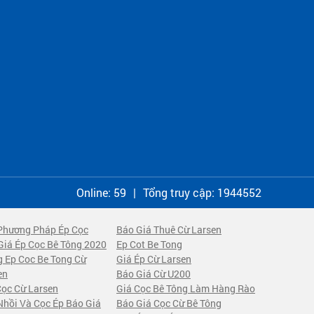
Online:
59
|
Tổng truy cập:
1944552
Phương Pháp Ép Cọc
Báo Giá Thuê Cừ Larsen
Giá Ép Cọc Bê Tông 2020
Ep Cot Be Tong
 Ep Coc Be Tong Cừ
Giá Ép Cừ Larsen
en
Báo Giá Cừ U200
Cọc Cừ Larsen
Giá Cọc Bê Tông Làm Hàng Rào
Nhồi Và Cọc Ép Báo Giá
Báo Giá Cọc Cừ Bê Tông