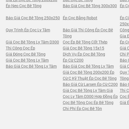
Ép Neo Cọc Bê Tông
Báo Giá Cọc Bê Tông 300x300
Ép C
Báo Giá Cọc Bê Tông 250x250
Ép Cọc Bằng Robot
Ép C
250x
Quy Trình Ép Cọc Ly Tâm
Báo Giá Thi Công Ép Cọc Bê
Công
Tông
Gia 
Giá Cọc Bê Tông Ly Tâm D300
Cọc Ép Bê Tông Cốt Thép
Ép C
Thi Công Cọc Ép
Giá Cọc Bê Tông 15x15
Giá 
Giá Đóng Cọc Bê Tông
Dịch Vụ Ép Cọc Bê Tông
Chi 
Giá Cọc Bê Tông Ly Tâm
Ép Cừ C200
Báo 
Báo Giá Cọc Bê Tông Ly Tâm
Báo Giá Cọc Bê Tông Ly Tâm
Giá 
Giá Cọc Bê Tông 200x200 Ép
Quy 
Cừ C Kỹ Thuật Ép Cọc Bê Tông
Tông
Báo Giá Cừ Larsen Ép Cừ C200
Báo 
Giá Cọc Bê Tông Ly Tâm Giá
Thi 
Cọc Ly Tâm D300 Hợp Đồng Ép
Cọc 
Cọc Bê Tông Cọc Ép Bê Tông
Giá 
Chi Phí Ép Cọc Bê Tôn