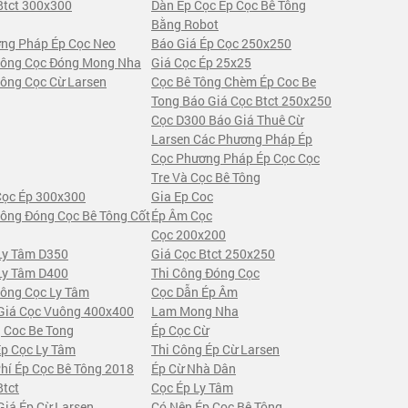
Btct 300x300
Dàn Ép Cọc Ép Cọc Bê Tông
Bằng Robot
ng Pháp Ép Cọc Neo
Báo Giá Ép Cọc 250x250
Công Cọc Đóng Mong Nha
Giá Cọc Ép 25x25
Công Cọc Cừ Larsen
Cọc Bê Tông Chèm Ép Coc Be
Tong Báo Giá Cọc Btct 250x250
Cọc D300 Báo Giá Thuê Cừ
Larsen Các Phương Pháp Ép
Cọc Phương Pháp Ép Cọc Cọc
Tre Và Cọc Bê Tông
Cọc Ép 300x300
Gia Ep Coc
Công Đóng Cọc Bê Tông Cốt
Ép Âm Cọc
Cọc 200x200
Ly Tâm D350
Giá Cọc Btct 250x250
Ly Tâm D400
Thi Công Đóng Cọc
Công Cọc Ly Tâm
Cọc Dẫn Ép Âm
Giá Cọc Vuông 400x400
Lam Mong Nha
 Coc Be Tong
Ép Cọc Cừ
Ép Cọc Ly Tâm
Thi Công Ép Cừ Larsen
Phí Ép Cọc Bê Tông 2018
Ép Cừ Nhà Dân
Btct
Cọc Ép Ly Tâm
Giá Ép Cừ Larsen
Có Nên Ép Cọc Bê Tông