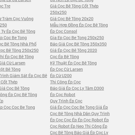
ọc Tre
Giá Cọc Bê Tông Cốt Thép
250x250
ừ Tràm Cọc Vuông
Giá Cọc Bê Tông 20x20
250
Mẫu Hợp Đồng Ép Cọc Bê Tông
 Ty Ép Cọc Bê Tông
Ép Cọc Consol
Ep Coc Be Tong
Gia Ep Coc Be Tong 250x250
ọc Bê Tông Nhà Phố
Báo Giá Cọc Bê Tông 350x350
Cọc Bê Tông 250x250
Giá Ép Cọc Bê Tông 2020
Phí Ép Cọc Bê Tông
Cọc Ép Bê Tông
Giá Cừ Larsen
Kỹ Thuật Ép Cọc Bê Tông
Cột Bê Tông
Ép Cọc Cừ Larsen
Trình Giám Sát Ép Cọc Bê
Ép Cừ U200
 Cốt Thép
Thi Công Ép Cọc
Giá Cọc Bê Tông
Báo Giá Ép Cọc Ly Tâm D300
Công Ép Cọc Bê Tông
Ép Cọc Robot
Ép
Quy Trình Ép Cọc
Ép Cọc Coc Be Tong
Giá Ép Cọc Coc Be Tong Giá Ép
Cọc Bê Tông Nhà Dân Quy Trình
Ép Cọc Cọc Ép Ép Cọc Robot Ép
Cọc Robot Ép Neo Thi Công Ép
Cọc Bê Tông Báo Giá Ép Cọc Ly