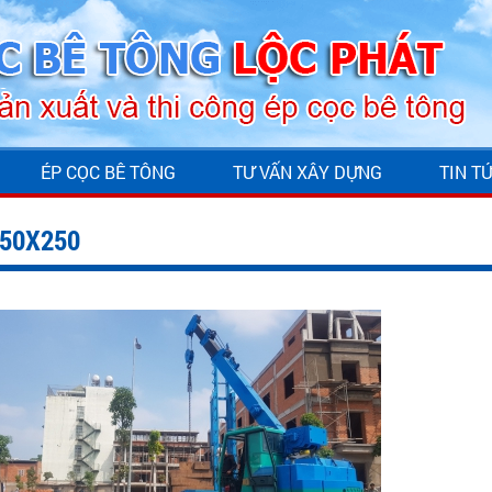
ÉP CỌC BÊ TÔNG
TƯ VẤN XÂY DỰNG
TIN T
250X250