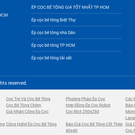
ÉP CỌC BÊ TÔNG GIÁ TỐT NHẤT TP HCM
P HCM
Ép cọc bê tông Biệt Thự
Ép cọc bê tông nhà Dân
Ép cọc bê tông TP HCM
Ép cọc bê tông tải sắt
ghts reserved.
Cọc Tre Và Cọc Bê Tông
Phương Pháp Ép Cọc
Các 
Cọc Bê Tông Chèm
Hợp Đồng Ép Cọc Robot
Báo 
Giá Nhân Công Ép Cọc
Coc Btct 250x250
Mong
Lars
ong
Công Nghệ Ép Cọc Bê Tông
Báo Giá Cọc Bê Tông Cốt Thép
Giá 
40x40
Cọc 