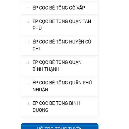
ÉP CỌC BÊ TÔNG GÒ VẤP
ÉP CỌC BÊ TÔNG QUẬN TÂN
PHÚ
ÉP CỌC BÊ TÔNG HUYỆN CỦ
CHI
ÉP CỌC BÊ TÔNG QUẬN
BÌNH THẠNH
ÉP CỌC BÊ TÔNG QUẬN PHÚ
NHUẬN
EP COC BE TONG BINH
DUONG
HỖ TRỢ TRỰC TUYẾN