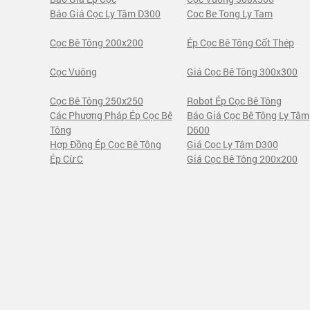
Báo Giá Cọc Ly Tâm D300
Coc Be Tong Ly Tam
Cọc Bê Tông 200x200
Ép Cọc Bê Tông Cốt Thép
Cọc Vuông
Giá Cọc Bê Tông 300x300
Cọc Bê Tông 250x250
Robot Ép Cọc Bê Tông
Các Phương Pháp Ép Cọc Bê
Báo Giá Cọc Bê Tông Ly Tâm
Tông
D600
Hợp Đồng Ép Cọc Bê Tông
Giá Cọc Ly Tâm D300
Ép Cừ C
Giá Cọc Bê Tông 200x200