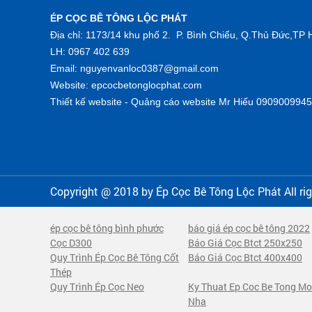
ÉP CỌC BÊ TÔNG LỘC PHÁT
Địa chỉ: 1173/14 khu phố 2. P. Bình Chiểu, Q.Thủ Đức,T
LH: 0967 402 639
Email: nguyenvanloc0387@gmail.com
Website: epcocbetonglocphat.com
Thiết kế website - Quảng cáo website Mr Hiếu 0909009945
Copyright @ 2018 by
Ép Cọc Bê Tông Lộc Phát
All ri
ép cọc bê tông bình phước
báo giá ép cọc bê tông 2022
Cọc D300
Báo Giá Cọc Btct 250x250
Quy Trình Ép Cọc Bê Tông Cốt
Báo Giá Cọc Btct 400x400
Thép
Quy Trình Ép Cọc Neo
Ky Thuat Ep Coc Be Tong M
Nha