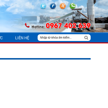
0967 402 639
Hotline:
ỨC
LIÊN HỆ