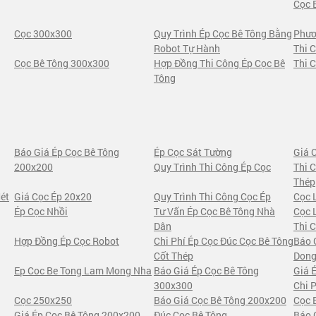
Cọc 
Cọc 300x300
Quy Trình Ép Cọc Bê Tông Bằng
Phươ
Robot Tự Hành
Thi 
Cọc Bê Tông 300x300
Hợp Đồng Thi Công Ép Cọc Bê
Thi 
Tông
Báo Giá Ép Cọc Bê Tông
Ép Cọc Sát Tường
Giá 
200x200
Quy Trình Thi Công Ép Cọc
Thi 
Thép
ét
Giá Cọc Ép 20x20
Quy Trình Thi Công Cọc Ép
Cọc 
Ép Cọc Nhồi
Tư Vấn Ép Cọc Bê Tông Nhà
Cọc 
Dân
Thi 
Hợp Đồng Ép Cọc Robot
Chi Phí Ép Cọc Đúc Cọc Bê Tông
Báo 
Cốt Thép
Dong
Ep Coc Be Tong Lam Mong Nha
Báo Giá Ép Cọc Bê Tông
Giá 
300x300
Chi 
Cọc 250x250
Báo Giá Cọc Bê Tông 200x200
Cọc 
Giá Ép Cọc Bê Tông 200x200
Đúc Cọc Bê Tông
Báo 