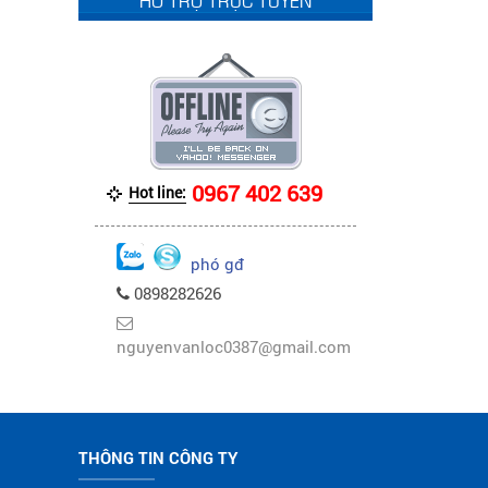
0967 402 639
Hot line:
phó gđ
0898282626
nguyenvanloc0387@gmail.com
THÔNG TIN CÔNG TY