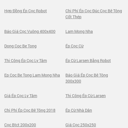
Hợp Đồng Ép Cọc Robot
Chi Phí Ép Cọc Đúc Cọc Bê Tông
Cốt Thép
Báo Giá Cọc Vuông 400x400
Lam Mong Nha
Dong Coc Be Tong
Ép Cọc Cừ
Thi Công Ép Cọc Ly Tâm
Ép Cừ Larsen Bằng Robot
Ep Coc Be Tong Lam Mong Nha
Báo Giá Ép Cọc Bê Tông
300x300
Giá Ép Cọc Ly Tâm
Thi Công Ép Cừ Larsen
Chi Phí Ép Cọc Bê Tông 2018
Ép Cừ Nhà Dân
Cọc Btct 200x200
Giá Cọc 250x250