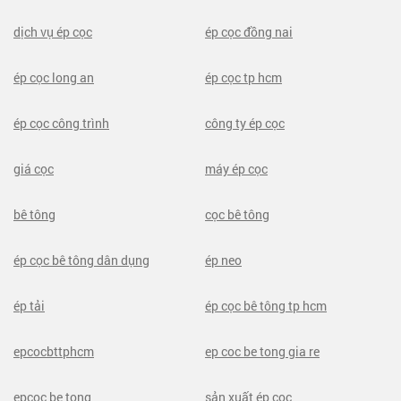
dịch vụ ép cọc
ép cọc đồng nai
ép cọc long an
ép cọc tp hcm
ép cọc công trình
công ty ép cọc
giá cọc
máy ép cọc
bê tông
cọc bê tông
ép cọc bê tông dân dụng
ép neo
ép tải
ép cọc bê tông tp hcm
epcocbttphcm
ep coc be tong gia re
epcoc be tong
sản xuất ép cọc