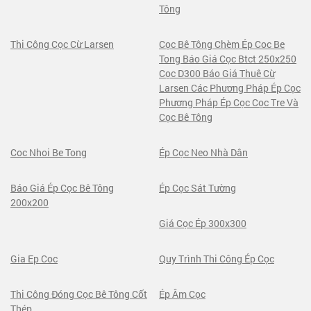
Tông
Thi Công Cọc Cừ Larsen
Cọc Bê Tông Chèm Ép Coc Be
Tong Báo Giá Cọc Btct 250x250
Cọc D300 Báo Giá Thuê Cừ
Larsen Các Phương Pháp Ép Cọc
Phương Pháp Ép Cọc Cọc Tre Và
Cọc Bê Tông
Coc Nhoi Be Tong
Ép Cọc Neo Nhà Dân
Báo Giá Ép Cọc Bê Tông
Ép Cọc Sát Tường
200x200
Giá Cọc Ép 300x300
Gia Ep Coc
Quy Trình Thi Công Ép Cọc
Thi Công Đóng Cọc Bê Tông Cốt
Ép Âm Cọc
Thép