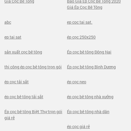
Giá Cọc Bê Tông
Báo Giá Ép Cọc Bê Tông 2020
Giá Ép Cọc Bê Tông
abc
ep coc tai sat.
ep tai sat
ép cọc 250x250
sản xuất cọc bê tông
Ép cọc bê tông Đông Nai
thi công ép cọc bê tông trọn gói
Ép cọc bê tông Bình Dương
ép cọc tải sắt
ép cọc neo
ép cọc bê tông tải sắt
ép cọc bê tông nhà xưởng
Ép cọc bê tông Biệt Thự trọn gói
Ép cọc bê tông nhà dân
giá rẻ
ép cọc giá rẻ