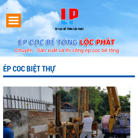
`
ÉP COC BIỆT THỰ