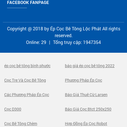
FACEBOOK FANPAGE
Copyright @ 2018 by
Ép Cọc Bê Tông Lộc Phát
All rights
reserved.
Online:
29
|
Tổng truy cập:
1947354
ép cọc bê tông bình phước
báo giá ép cọc bê tông 2022
Cọc Tre Và Cọc Bê Tông
Phương Pháp Ép Cọc
Các Phương Pháp Ép Cọc
Báo Giá Thuê Cừ Larsen
Cọc D300
Báo Giá Cọc Btct 250x250
Cọc Bê Tông Chèm
Hợp Đồng Ép Cọc Robot