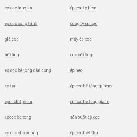
ép cọc long an
ép cọc tp hcm
ép cọc công trình
công ty ép cọc
giá cọc
máy ép cọc
bê tông
cọc bê tông
ép cọc bê tông dân dụng
ép neo
ép tải
ép cọc bê tông tp hcm
epcocbttphcm
ep coc be tong gia re
epcoc be tong
sản xuất ép cọc
ép cọc nhà xưởng
ép coc biệt thự