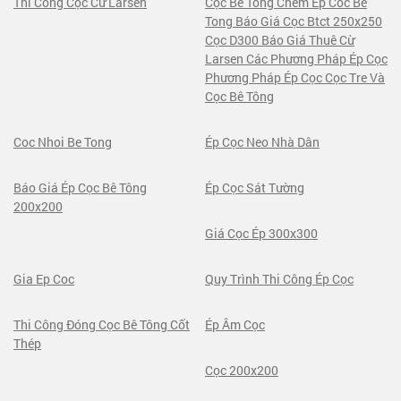
Thi Công Cọc Cừ Larsen
Cọc Bê Tông Chèm Ép Coc Be
Tong Báo Giá Cọc Btct 250x250
Cọc D300 Báo Giá Thuê Cừ
Larsen Các Phương Pháp Ép Cọc
Phương Pháp Ép Cọc Cọc Tre Và
Cọc Bê Tông
Coc Nhoi Be Tong
Ép Cọc Neo Nhà Dân
Báo Giá Ép Cọc Bê Tông
Ép Cọc Sát Tường
200x200
Giá Cọc Ép 300x300
Gia Ep Coc
Quy Trình Thi Công Ép Cọc
Thi Công Đóng Cọc Bê Tông Cốt
Ép Âm Cọc
Thép
Cọc 200x200