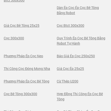
Btct 300x300
Dàn Ép Cọc Ép Cọc Bê Tông
Bằng Robot
Giá Cọc Bê Tông 25x25
Cọc Btct 300x300
Cọc 300x300
Quy Trình Ép Cọc Bê Tông Bằng
Robot Tự Hành
Phương Pháp Ép Cọc Neo
Báo Giá Ép Cọc 250x250
Thi Công Cọc Đóng Mong Nha
Giá Cọc Ép 25x25
Phương Pháp Ép Cọc Bê Tông
Cừ Thép U200
Cọc Bê Tông 300x300
Hợp Đồng Thi Công Ép Cọc Bê
Tông