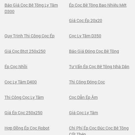
Báo Giá Cọc Bê Tông Ly Tâm
Ép Cọc Bê Tông Bao Nhiêu Mét
D300
Giá Cọc Ép 20x20
Quy Trình Thi Công Cọc Ép
Cọc Ly Tâm D350
Giá Cọc Btct 250x250
Báo Giá Đóng Cọc Bê Tông
Ép Cọc Nhồi
Tư Vấn Ép Cọc Bê Tông Nhà Dân
Cọc Ly Tâm D400
Thi Công Đóng Cọc
Thi Công Cọc Ly Tâm
Cọc Dẫn Ép Âm
Giá Ép Cọc 250x250
Giá Cọc Ly Tâm
Hợp Đồng Ép Cọc Robot
Chi Phí Ép Cọc Đúc Cọc Bê Tông
Cốt Thép