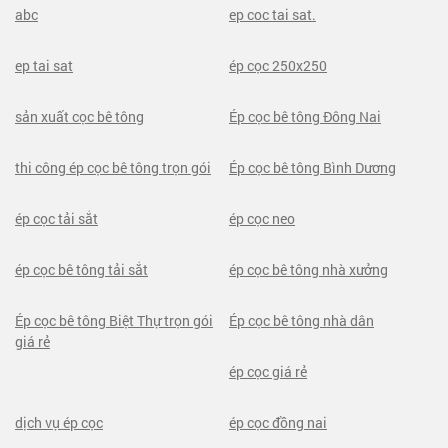
abc
ep coc tai sat.
ep tai sat
ép cọc 250x250
sản xuất cọc bê tông
Ép cọc bê tông Đông Nai
thi công ép cọc bê tông trọn gói
Ép cọc bê tông Bình Dương
ép cọc tải sắt
ép cọc neo
ép cọc bê tông tải sắt
ép cọc bê tông nhà xưởng
Ép cọc bê tông Biệt Thự trọn gói
Ép cọc bê tông nhà dân
giá rẻ
ép cọc giá rẻ
dịch vụ ép cọc
ép cọc đồng nai