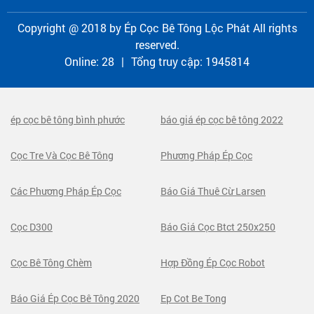
Copyright @ 2018 by
Ép Cọc Bê Tông Lộc Phát
All rights
reserved.
Online:
28
|
Tổng truy cập:
1945814
ép cọc bê tông bình phước
báo giá ép cọc bê tông 2022
Cọc Tre Và Cọc Bê Tông
Phương Pháp Ép Cọc
Các Phương Pháp Ép Cọc
Báo Giá Thuê Cừ Larsen
Cọc D300
Báo Giá Cọc Btct 250x250
Cọc Bê Tông Chèm
Hợp Đồng Ép Cọc Robot
Báo Giá Ép Cọc Bê Tông 2020
Ep Cot Be Tong