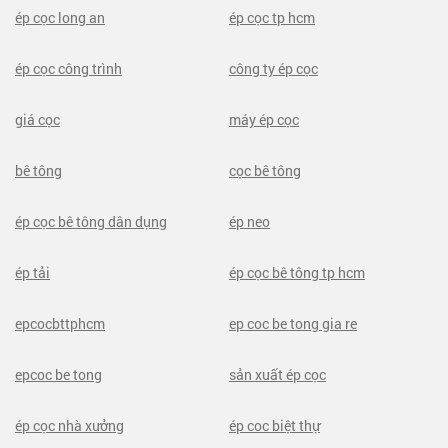
ép cọc long an
ép cọc tp hcm
ép cọc công trình
công ty ép cọc
giá cọc
máy ép cọc
bê tông
cọc bê tông
ép cọc bê tông dân dụng
ép neo
ép tải
ép cọc bê tông tp hcm
epcocbttphcm
ep coc be tong gia re
epcoc be tong
sản xuất ép cọc
ép cọc nhà xưởng
ép coc biệt thự