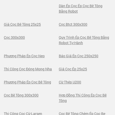
Dàn Ép Cọc Ép Cọc Bê Tông
Bằng Robot
Giá Cọc Bê Tông 25x25
Cọc Btct 300x300
Cọc 300x300
Quy Trình Ép Cọc Bê Tông Bằng
Robot Tự Hành
Phương Pháp Ép Cọc Neo
Báo Giá Ép Cọc 250x250
Thi Công Cọc Đóng Mong Nha
Giá Cọc Ép 25x25
Phương Pháp Ép Cọc Bê Tông
Cừ Thép U200
Cọc Bê Tông 300x300
Hợp Đồng Thi Công Ép Cọc Bê
Tông
Thi Công Cọc Cừ Larsen
Cọc Bê Tông Chèm Ép Coc Be