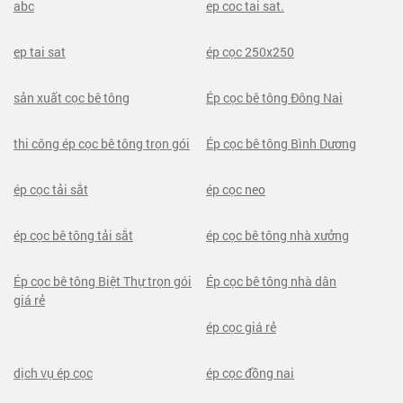
abc
ep coc tai sat.
ep tai sat
ép cọc 250x250
sản xuất cọc bê tông
Ép cọc bê tông Đông Nai
thi công ép cọc bê tông trọn gói
Ép cọc bê tông Bình Dương
ép cọc tải sắt
ép cọc neo
ép cọc bê tông tải sắt
ép cọc bê tông nhà xưởng
Ép cọc bê tông Biệt Thự trọn gói
Ép cọc bê tông nhà dân
giá rẻ
ép cọc giá rẻ
dịch vụ ép cọc
ép cọc đồng nai