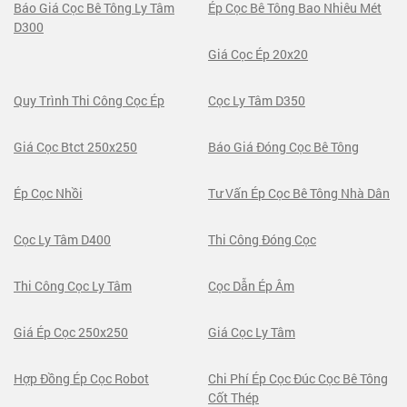
Báo Giá Cọc Bê Tông Ly Tâm
Ép Cọc Bê Tông Bao Nhiêu Mét
D300
Giá Cọc Ép 20x20
Quy Trình Thi Công Cọc Ép
Cọc Ly Tâm D350
Giá Cọc Btct 250x250
Báo Giá Đóng Cọc Bê Tông
Ép Cọc Nhồi
Tư Vấn Ép Cọc Bê Tông Nhà Dân
Cọc Ly Tâm D400
Thi Công Đóng Cọc
Thi Công Cọc Ly Tâm
Cọc Dẫn Ép Âm
Giá Ép Cọc 250x250
Giá Cọc Ly Tâm
Hợp Đồng Ép Cọc Robot
Chi Phí Ép Cọc Đúc Cọc Bê Tông
Cốt Thép