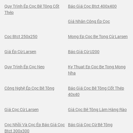
Quy Trình Ép Cọc Bê Tông Cốt
Báo Giá Cọc Btct 400x400
Thép
Giá Nhân Công Ép Cọc
Coc Btct 250x250
Mong Ep Coc Be Tong Cừ Larsen
Giá Ép Cừ Larsen
Báo Giá Cừ U200
Quy Trình Ép Cọc Neo
Ky Thuat Ep Coc Be Tong Mong
Nha
Công Nghệ Ép Cọc Bê Tông
Báo Giá Cọc Bê Tông Cốt Thép
40x40
Giá Cọc Cừ Larsen
Giá Cọc Bê Tông Làm Hàng Rào
Cọc Nhồi Và Cọc Ép Báo Giá Cọc
Báo Giá Cọc Cừ Bê Tông
Btct 300x300