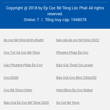
Copyright @ 2018 by
Ép Cọc Bê Tông Lộc Phát
All rights
reserved.
Online:
7
|
Tổng truy cập:
1948078
ép cọc bê tông bình phước
báo giá ép cọc bê tông 2022
Cọc Tre Và Cọc Bê Tông
Phương Pháp Ép Cọc
Các Phương Pháp Ép Cọc
Báo Giá Thuê Cừ Larsen
Cọc D300
Báo Giá Cọc Btct 250x250
Cọc Bê Tông Chèm
Hợp Đồng Ép Cọc Robot
Báo Giá Ép Cọc Bê Tông 2020
Ep Cot Be Tong