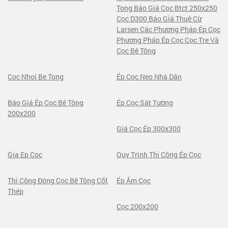
Tong Báo Giá Cọc Btct 250x250
Cọc D300 Báo Giá Thuê Cừ
Larsen Các Phương Pháp Ép Cọc
Phương Pháp Ép Cọc Cọc Tre Và
Cọc Bê Tông
Coc Nhoi Be Tong
Ép Cọc Neo Nhà Dân
Báo Giá Ép Cọc Bê Tông
Ép Cọc Sát Tường
200x200
Giá Cọc Ép 300x300
Gia Ep Coc
Quy Trình Thi Công Ép Cọc
Thi Công Đóng Cọc Bê Tông Cốt
Ép Âm Cọc
Thép
Cọc 200x200