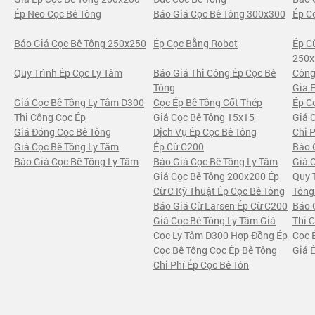
Ép Neo Cọc Bê Tông
Báo Giá Cọc Bê Tông 300x300
Ép C
Báo Giá Cọc Bê Tông 250x250
Ép Cọc Bằng Robot
Ép C
250x
Quy Trình Ép Cọc Ly Tâm
Báo Giá Thi Công Ép Cọc Bê
Công
Tông
Gia 
Giá Cọc Bê Tông Ly Tâm D300
Cọc Ép Bê Tông Cốt Thép
Ép C
Thi Công Cọc Ép
Giá Cọc Bê Tông 15x15
Giá 
Giá Đóng Cọc Bê Tông
Dịch Vụ Ép Cọc Bê Tông
Chi 
Giá Cọc Bê Tông Ly Tâm
Ép Cừ C200
Báo 
Báo Giá Cọc Bê Tông Ly Tâm
Báo Giá Cọc Bê Tông Ly Tâm
Giá 
Giá Cọc Bê Tông 200x200 Ép
Quy 
Cừ C Kỹ Thuật Ép Cọc Bê Tông
Tông
Báo Giá Cừ Larsen Ép Cừ C200
Báo 
Giá Cọc Bê Tông Ly Tâm Giá
Thi 
Cọc Ly Tâm D300 Hợp Đồng Ép
Cọc 
Cọc Bê Tông Cọc Ép Bê Tông
Giá 
Chi Phí Ép Cọc Bê Tôn