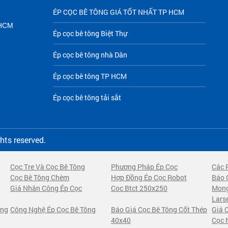
ÉP CỌC BÊ TÔNG GIÁ TỐT NHẤT TP HCM
P HCM
Ép cọc bê tông Biệt Thự
Ép cọc bê tông nhà Dân
Ép cọc bê tông TP HCM
Ép cọc bê tông tải sắt
ghts reserved.
Cọc Tre Và Cọc Bê Tông
Phương Pháp Ép Cọc
Các 
Cọc Bê Tông Chèm
Hợp Đồng Ép Cọc Robot
Báo 
Giá Nhân Công Ép Cọc
Coc Btct 250x250
Mong
Lars
ong
Công Nghệ Ép Cọc Bê Tông
Báo Giá Cọc Bê Tông Cốt Thép
Giá 
40x40
Cọc 