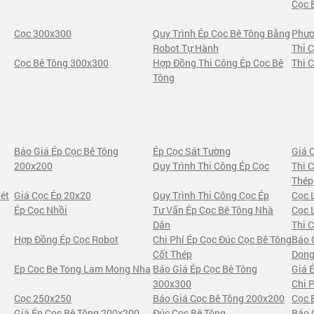
Cọc 
Cọc 300x300
Quy Trình Ép Cọc Bê Tông Bằng
Phươ
Robot Tự Hành
Thi 
Cọc Bê Tông 300x300
Hợp Đồng Thi Công Ép Cọc Bê
Thi 
Tông
Báo Giá Ép Cọc Bê Tông
Ép Cọc Sát Tường
Giá 
200x200
Quy Trình Thi Công Ép Cọc
Thi 
Thép
ét
Giá Cọc Ép 20x20
Quy Trình Thi Công Cọc Ép
Cọc 
Ép Cọc Nhồi
Tư Vấn Ép Cọc Bê Tông Nhà
Cọc 
Dân
Thi 
Hợp Đồng Ép Cọc Robot
Chi Phí Ép Cọc Đúc Cọc Bê Tông
Báo 
Cốt Thép
Dong
Ep Coc Be Tong Lam Mong Nha
Báo Giá Ép Cọc Bê Tông
Giá 
300x300
Chi 
Cọc 250x250
Báo Giá Cọc Bê Tông 200x200
Cọc 
Giá Ép Cọc Bê Tông 200x200
Đúc Cọc Bê Tông
Báo 