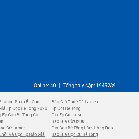
Online:
40
|
Tổng truy cập:
1945239
Phương Pháp Ép Cọc
Báo Giá Thuê Cừ Larsen
Giá Ép Cọc Bê Tông 2020
Ep Cot Be Tong
 Ep Coc Be Tong Cừ
Giá Ép Cừ Larsen
en
Báo Giá Cừ U200
Cọc Cừ Larsen
Giá Cọc Bê Tông Làm Hàng Rào
Nhồi Và Cọc Ép Báo Giá
Báo Giá Cọc Cừ Bê Tông