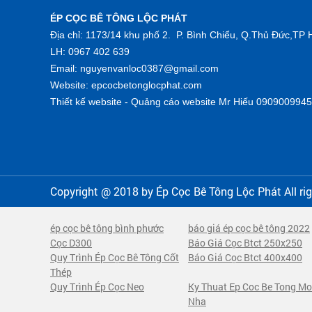
ÉP CỌC BÊ TÔNG LỘC PHÁT
Địa chỉ: 1173/14 khu phố 2. P. Bình Chiểu, Q.Thủ Đức,T
LH: 0967 402 639
Email: nguyenvanloc0387@gmail.com
Website: epcocbetonglocphat.com
Thiết kế website - Quảng cáo website Mr Hiếu 0909009945
Copyright @ 2018 by
Ép Cọc Bê Tông Lộc Phát
All ri
ép cọc bê tông bình phước
báo giá ép cọc bê tông 2022
Cọc D300
Báo Giá Cọc Btct 250x250
Quy Trình Ép Cọc Bê Tông Cốt
Báo Giá Cọc Btct 400x400
Thép
Quy Trình Ép Cọc Neo
Ky Thuat Ep Coc Be Tong M
Nha