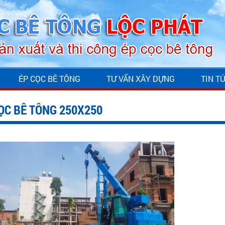
ÉP CỌC BÊ TÔNG
TƯ VẤN XÂY DỰNG
TIN T
ỌC BÊ TÔNG 250X250