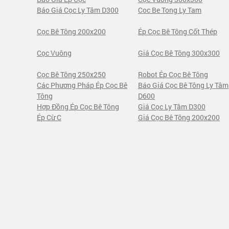
Báo Giá Cọc Ly Tâm D300
Coc Be Tong Ly Tam
Cọc Bê Tông 200x200
Ép Cọc Bê Tông Cốt Thép
Cọc Vuông
Giá Cọc Bê Tông 300x300
Cọc Bê Tông 250x250
Robot Ép Cọc Bê Tông
Các Phương Pháp Ép Cọc Bê
Báo Giá Cọc Bê Tông Ly Tâm
Tông
D600
Hợp Đồng Ép Cọc Bê Tông
Giá Cọc Ly Tâm D300
Ép Cừ C
Giá Cọc Bê Tông 200x200