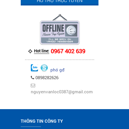
0967 402 639
Hot line:
phó gđ
0898282626
nguyenvanloc0387@gmail.com
THÔNG TIN CÔNG TY