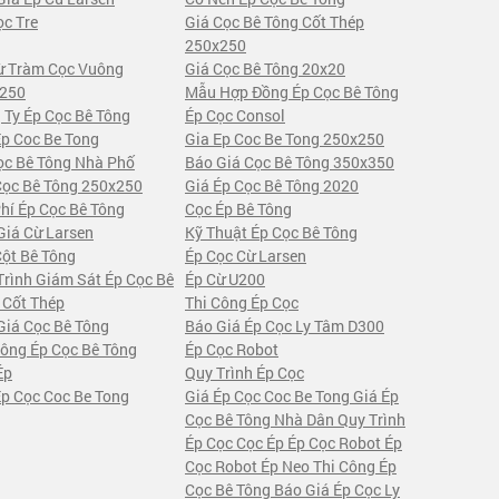
ọc Tre
Giá Cọc Bê Tông Cốt Thép
250x250
ừ Tràm Cọc Vuông
Giá Cọc Bê Tông 20x20
250
Mẫu Hợp Đồng Ép Cọc Bê Tông
 Ty Ép Cọc Bê Tông
Ép Cọc Consol
Ep Coc Be Tong
Gia Ep Coc Be Tong 250x250
ọc Bê Tông Nhà Phố
Báo Giá Cọc Bê Tông 350x350
Cọc Bê Tông 250x250
Giá Ép Cọc Bê Tông 2020
Phí Ép Cọc Bê Tông
Cọc Ép Bê Tông
Giá Cừ Larsen
Kỹ Thuật Ép Cọc Bê Tông
Cột Bê Tông
Ép Cọc Cừ Larsen
Trình Giám Sát Ép Cọc Bê
Ép Cừ U200
 Cốt Thép
Thi Công Ép Cọc
Giá Cọc Bê Tông
Báo Giá Ép Cọc Ly Tâm D300
Công Ép Cọc Bê Tông
Ép Cọc Robot
Ép
Quy Trình Ép Cọc
Ép Cọc Coc Be Tong
Giá Ép Cọc Coc Be Tong Giá Ép
Cọc Bê Tông Nhà Dân Quy Trình
Ép Cọc Cọc Ép Ép Cọc Robot Ép
Cọc Robot Ép Neo Thi Công Ép
Cọc Bê Tông Báo Giá Ép Cọc Ly