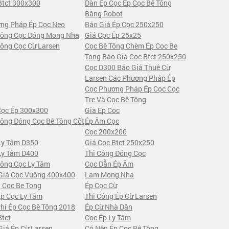
Btct 300x300
Dàn Ép Cọc Ép Cọc Bê Tông
Bằng Robot
ng Pháp Ép Cọc Neo
Báo Giá Ép Cọc 250x250
Công Cọc Đóng Mong Nha
Giá Cọc Ép 25x25
Công Cọc Cừ Larsen
Cọc Bê Tông Chèm Ép Coc Be
Tong Báo Giá Cọc Btct 250x250
Cọc D300 Báo Giá Thuê Cừ
Larsen Các Phương Pháp Ép
Cọc Phương Pháp Ép Cọc Cọc
Tre Và Cọc Bê Tông
Cọc Ép 300x300
Gia Ep Coc
Công Đóng Cọc Bê Tông Cốt
Ép Âm Cọc
Cọc 200x200
Ly Tâm D350
Giá Cọc Btct 250x250
Ly Tâm D400
Thi Công Đóng Cọc
Công Cọc Ly Tâm
Cọc Dẫn Ép Âm
Giá Cọc Vuông 400x400
Lam Mong Nha
 Coc Be Tong
Ép Cọc Cừ
Ép Cọc Ly Tâm
Thi Công Ép Cừ Larsen
Phí Ép Cọc Bê Tông 2018
Ép Cừ Nhà Dân
Btct
Cọc Ép Ly Tâm
Giá Ép Cừ Larsen
Có Nên Ép Cọc Bê Tông