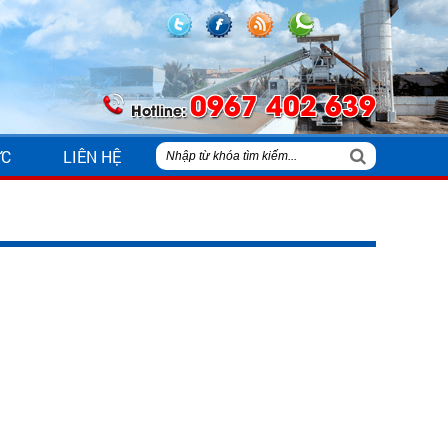
0967 402 639
Hotline:
ỨC
LIÊN HỆ