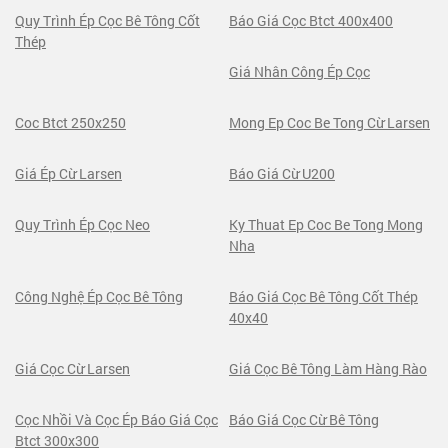
Quy Trình Ép Cọc Bê Tông Cốt
Báo Giá Cọc Btct 400x400
Thép
Giá Nhân Công Ép Cọc
Coc Btct 250x250
Mong Ep Coc Be Tong Cừ Larsen
Giá Ép Cừ Larsen
Báo Giá Cừ U200
Quy Trình Ép Cọc Neo
Ky Thuat Ep Coc Be Tong Mong
Nha
Công Nghệ Ép Cọc Bê Tông
Báo Giá Cọc Bê Tông Cốt Thép
40x40
Giá Cọc Cừ Larsen
Giá Cọc Bê Tông Làm Hàng Rào
Cọc Nhồi Và Cọc Ép Báo Giá Cọc
Báo Giá Cọc Cừ Bê Tông
Btct 300x300