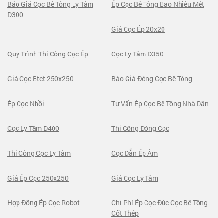
Báo Giá Cọc Bê Tông Ly Tâm
Ép Cọc Bê Tông Bao Nhiêu Mét
D300
Giá Cọc Ép 20x20
Quy Trình Thi Công Cọc Ép
Cọc Ly Tâm D350
Giá Cọc Btct 250x250
Báo Giá Đóng Cọc Bê Tông
Ép Cọc Nhồi
Tư Vấn Ép Cọc Bê Tông Nhà Dân
Cọc Ly Tâm D400
Thi Công Đóng Cọc
Thi Công Cọc Ly Tâm
Cọc Dẫn Ép Âm
Giá Ép Cọc 250x250
Giá Cọc Ly Tâm
Hợp Đồng Ép Cọc Robot
Chi Phí Ép Cọc Đúc Cọc Bê Tông
Cốt Thép