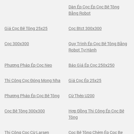
Dàn Ép Cọc Ép Cọc Bê Tông
Bằng Robot
Giá Cọc Bê Tông 25x25
Cọc Btct 300x300
Cọc 300x300
Quy Trình Ép Cọc Bê Tông Bằng
Robot Tự Hành
Phương Pháp Ép Cọc Neo
Báo Giá Ép Cọc 250x250
Thi Công Cọc Đóng Mong Nha
Giá Cọc Ép 25x25
Phương Pháp Ép Cọc Bê Tông
Cừ Thép U200
Cọc Bê Tông 300x300
Hợp Đồng Thi Công Ép Cọc Bê
Tông
Thi Công Cọc Cừ Larsen
Cọc Bê Tông Chèm Ép Coc Be