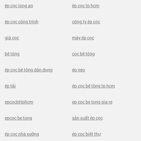
ép cọc long an
ép cọc tp hcm
ép cọc công trình
công ty ép cọc
giá cọc
máy ép cọc
bê tông
cọc bê tông
ép cọc bê tông dân dụng
ép neo
ép tải
ép cọc bê tông tp hcm
epcocbttphcm
ep coc be tong gia re
epcoc be tong
sản xuất ép cọc
ép cọc nhà xưởng
ép coc biệt thự