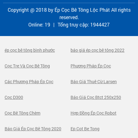
Copyright @ 2018 by
Ép Cọc Bê Tông Lộc Phát
All rights
reserved.
Online:
19
|
Tổng truy cập:
1944427
ép cọc bê tông bình phước
báo giá ép cọc bê tông 2022
Cọc Tre Và Cọc Bê Tông
Phương Pháp Ép Cọc
Các Phương Pháp Ép Cọc
Báo Giá Thuê Cừ Larsen
Cọc D300
Báo Giá Cọc Btct 250x250
Cọc Bê Tông Chèm
Hợp Đồng Ép Cọc Robot
Báo Giá Ép Cọc Bê Tông 2020
Ep Cot Be Tong