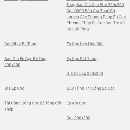
Tong Báo Giá Cọc Btct 250x250
Cọc D300 Báo Giá Thuê Cừ
Larsen Các Phương Pháp Ép Cọc
Phương Pháp Ép Cọc Cọc Tre Và
Cọc Bê Tông
Coc Nhoi Be Tong
Ép Cọc Neo Nhà Dân
Báo Giá Ép Cọc Bê Tông
Ép Cọc Sát Tường
200x200
Giá Cọc Ép 300x300
Gia Ep Coc
Quy Trình Thi Công Ép Cọc
Thi Công Đóng Cọc Bê Tông Cốt
Ép Âm Cọc
Thép
Cọc 200x200