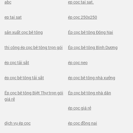
abc
ep coc tai sat.
ep tai sat
ép cọc 250x250
sản xuất cọc bê tông
Ép cọc bê tông Đông Nai
thi công ép cọc bê tông trọn gói
Ép cọc bê tông Bình Dương
ép cọc tải sắt
ép cọc neo
ép cọc bê tông tải sắt
ép cọc bê tông nhà xưởng
Ép cọc bê tông Biệt Thự trọn gói
Ép cọc bê tông nhà dân
giá rẻ
ép cọc giá rẻ
dịch vụ ép cọc
ép cọc đồng nai