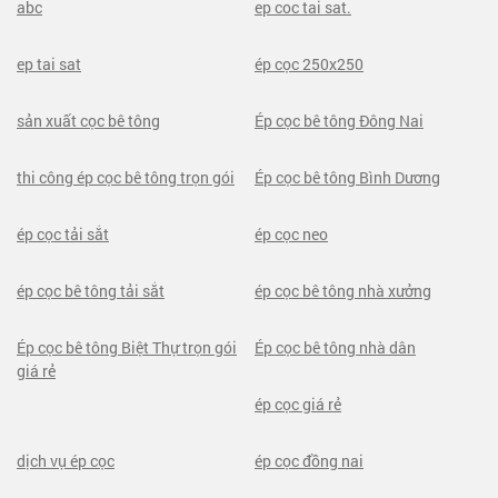
abc
ep coc tai sat.
ep tai sat
ép cọc 250x250
sản xuất cọc bê tông
Ép cọc bê tông Đông Nai
thi công ép cọc bê tông trọn gói
Ép cọc bê tông Bình Dương
ép cọc tải sắt
ép cọc neo
ép cọc bê tông tải sắt
ép cọc bê tông nhà xưởng
Ép cọc bê tông Biệt Thự trọn gói
Ép cọc bê tông nhà dân
giá rẻ
ép cọc giá rẻ
dịch vụ ép cọc
ép cọc đồng nai