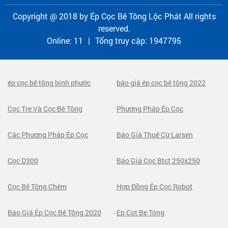
Copyright @ 2018 by
Ép Cọc Bê Tông Lộc Phát
All rights
reserved.
Online:
11
|
Tổng truy cập:
1947795
ép cọc bê tông bình phước
báo giá ép cọc bê tông 2022
Cọc Tre Và Cọc Bê Tông
Phương Pháp Ép Cọc
Các Phương Pháp Ép Cọc
Báo Giá Thuê Cừ Larsen
Cọc D300
Báo Giá Cọc Btct 250x250
Cọc Bê Tông Chèm
Hợp Đồng Ép Cọc Robot
Báo Giá Ép Cọc Bê Tông 2020
Ep Cot Be Tong