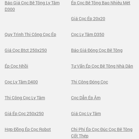
Báo Giá Cọc Bê Tông Ly Tâm
Ép Cọc Bê Tông Bao Nhiêu Mét
D300
Giá Cọc Ép 20x20
Quy Trình Thi Công Cọc Ép
Cọc Ly Tâm D350
Giá Cọc Btct 250x250
Báo Giá Đóng Cọc Bê Tông
Ép Cọc Nhồi
Tư Vấn Ép Cọc Bê Tông Nhà Dân
Cọc Ly Tâm D400
Thi Công Đóng Cọc
Thi Công Cọc Ly Tâm
Cọc Dẫn Ép Âm
Giá Ép Cọc 250x250
Giá Cọc Ly Tâm
Hợp Đồng Ép Cọc Robot
Chi Phí Ép Cọc Đúc Cọc Bê Tông
Cốt Thép