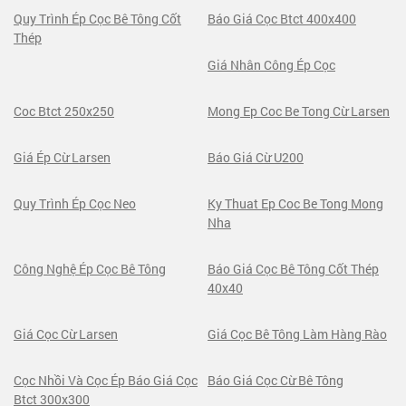
Quy Trình Ép Cọc Bê Tông Cốt
Báo Giá Cọc Btct 400x400
Thép
Giá Nhân Công Ép Cọc
Coc Btct 250x250
Mong Ep Coc Be Tong Cừ Larsen
Giá Ép Cừ Larsen
Báo Giá Cừ U200
Quy Trình Ép Cọc Neo
Ky Thuat Ep Coc Be Tong Mong
Nha
Công Nghệ Ép Cọc Bê Tông
Báo Giá Cọc Bê Tông Cốt Thép
40x40
Giá Cọc Cừ Larsen
Giá Cọc Bê Tông Làm Hàng Rào
Cọc Nhồi Và Cọc Ép Báo Giá Cọc
Báo Giá Cọc Cừ Bê Tông
Btct 300x300