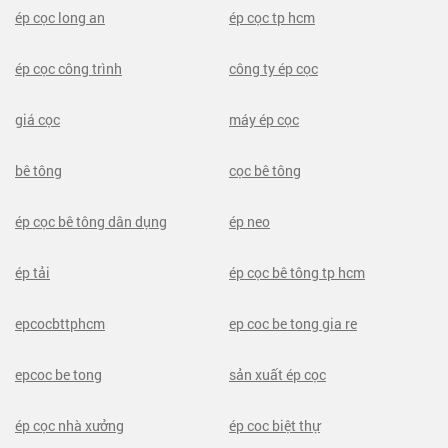
ép cọc long an
ép cọc tp hcm
ép cọc công trình
công ty ép cọc
giá cọc
máy ép cọc
bê tông
cọc bê tông
ép cọc bê tông dân dụng
ép neo
ép tải
ép cọc bê tông tp hcm
epcocbttphcm
ep coc be tong gia re
epcoc be tong
sản xuất ép cọc
ép cọc nhà xưởng
ép coc biệt thự