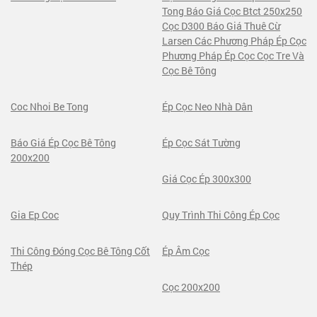
Tong Báo Giá Cọc Btct 250x250
Cọc D300 Báo Giá Thuê Cừ
Larsen Các Phương Pháp Ép Cọc
Phương Pháp Ép Cọc Cọc Tre Và
Cọc Bê Tông
Coc Nhoi Be Tong
Ép Cọc Neo Nhà Dân
Báo Giá Ép Cọc Bê Tông
Ép Cọc Sát Tường
200x200
Giá Cọc Ép 300x300
Gia Ep Coc
Quy Trình Thi Công Ép Cọc
Thi Công Đóng Cọc Bê Tông Cốt
Ép Âm Cọc
Thép
Cọc 200x200