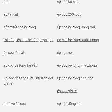
abc
ep coc tai sat.
ep tai sat
ép cọc 250x250
sản xuất cọc bê tông
Ép cọc bê tông Đông Nai
thi công ép cọc bê tông trọn gói
Ép cọc bê tông Bình Dương
ép cọc tải sắt
ép cọc neo
ép cọc bê tông tải sắt
ép cọc bê tông nhà xưởng
Ép cọc bê tông Biệt Thự trọn gói
Ép cọc bê tông nhà dân
giá rẻ
ép cọc giá rẻ
dịch vụ ép cọc
ép cọc đồng nai