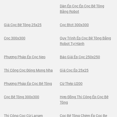
Dàn Ép Cọc Ép Cọc Bê Tông
Bằng Robot
Giá Cọc Bê Tông 25x25
Cọc Btct 300x300
Cọc 300x300
Quy Trình Ép Cọc Bê Tông Bằng
Robot Tự Hành
Phương Pháp Ép Cọc Neo
Báo Giá Ép Cọc 250x250
Thi Công Cọc Đóng Mong Nha
Giá Cọc Ép 25x25
Phương Pháp Ép Cọc Bê Tông
Cừ Thép U200
Cọc Bê Tông 300x300
Hợp Đồng Thi Công Ép Cọc Bê
Tông
Thi Công Cọc Cừ Larsen
Cọc Bê Tông Chèm Ép Coc Be