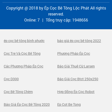
Copyright @ 2018 by
Ép Cọc Bê Tông Lộc Phát
All rights
reserved.
Online:
7
|
Tổng truy cập:
1948656
ép cọc bê tông bình phước
báo giá ép cọc bê tông 2022
Cọc Tre Và Cọc Bê Tông
Phương Pháp Ép Cọc
Các Phương Pháp Ép Cọc
Báo Giá Thuê Cừ Larsen
Cọc D300
Báo Giá Cọc Btct 250x250
Cọc Bê Tông Chèm
Hợp Đồng Ép Cọc Robot
Báo Giá Ép Cọc Bê Tông 2020
Ep Cot Be Tong