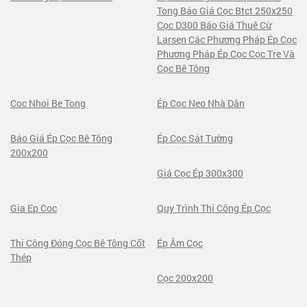
Tong Báo Giá Cọc Btct 250x250
Cọc D300 Báo Giá Thuê Cừ
Larsen Các Phương Pháp Ép Cọc
Phương Pháp Ép Cọc Cọc Tre Và
Cọc Bê Tông
Coc Nhoi Be Tong
Ép Cọc Neo Nhà Dân
Báo Giá Ép Cọc Bê Tông
Ép Cọc Sát Tường
200x200
Giá Cọc Ép 300x300
Gia Ep Coc
Quy Trình Thi Công Ép Cọc
Thi Công Đóng Cọc Bê Tông Cốt
Ép Âm Cọc
Thép
Cọc 200x200