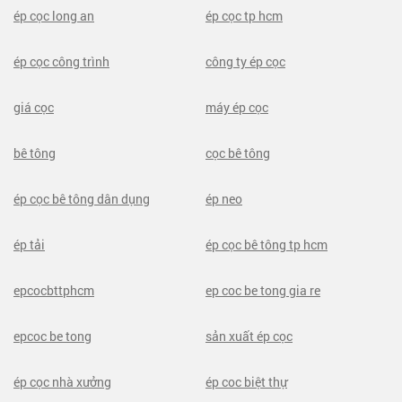
ép cọc long an
ép cọc tp hcm
ép cọc công trình
công ty ép cọc
giá cọc
máy ép cọc
bê tông
cọc bê tông
ép cọc bê tông dân dụng
ép neo
ép tải
ép cọc bê tông tp hcm
epcocbttphcm
ep coc be tong gia re
epcoc be tong
sản xuất ép cọc
ép cọc nhà xưởng
ép coc biệt thự