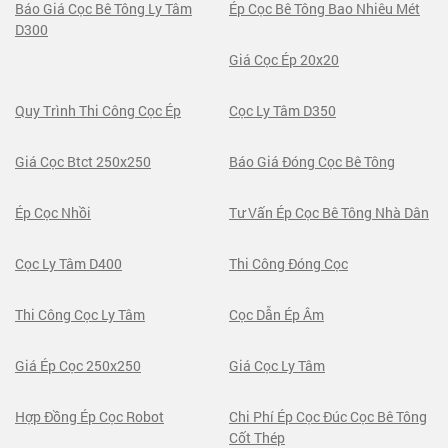
Báo Giá Cọc Bê Tông Ly Tâm
Ép Cọc Bê Tông Bao Nhiêu Mét
D300
Giá Cọc Ép 20x20
Quy Trình Thi Công Cọc Ép
Cọc Ly Tâm D350
Giá Cọc Btct 250x250
Báo Giá Đóng Cọc Bê Tông
Ép Cọc Nhồi
Tư Vấn Ép Cọc Bê Tông Nhà Dân
Cọc Ly Tâm D400
Thi Công Đóng Cọc
Thi Công Cọc Ly Tâm
Cọc Dẫn Ép Âm
Giá Ép Cọc 250x250
Giá Cọc Ly Tâm
Hợp Đồng Ép Cọc Robot
Chi Phí Ép Cọc Đúc Cọc Bê Tông
Cốt Thép