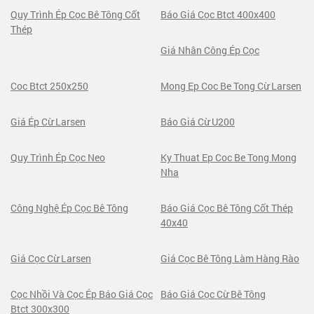
Quy Trình Ép Cọc Bê Tông Cốt
Báo Giá Cọc Btct 400x400
Thép
Giá Nhân Công Ép Cọc
Coc Btct 250x250
Mong Ep Coc Be Tong Cừ Larsen
Giá Ép Cừ Larsen
Báo Giá Cừ U200
Quy Trình Ép Cọc Neo
Ky Thuat Ep Coc Be Tong Mong
Nha
Công Nghệ Ép Cọc Bê Tông
Báo Giá Cọc Bê Tông Cốt Thép
40x40
Giá Cọc Cừ Larsen
Giá Cọc Bê Tông Làm Hàng Rào
Cọc Nhồi Và Cọc Ép Báo Giá Cọc
Báo Giá Cọc Cừ Bê Tông
Btct 300x300