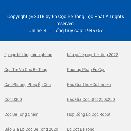
Copyright @ 2018 by
Ép Cọc Bê Tông Lộc Phát
All rights
reserved.
Online:
4
|
Tổng truy cập:
1945767
ép cọc bê tông bình phước
báo giá ép cọc bê tông 2022
Cọc Tre Và Cọc Bê Tông
Phương Pháp Ép Cọc
Các Phương Pháp Ép Cọc
Báo Giá Thuê Cừ Larsen
Cọc D300
Báo Giá Cọc Btct 250x250
Cọc Bê Tông Chèm
Hợp Đồng Ép Cọc Robot
Báo Giá Ép Cọc Bê Tông 2020
Ep Cot Be Tong