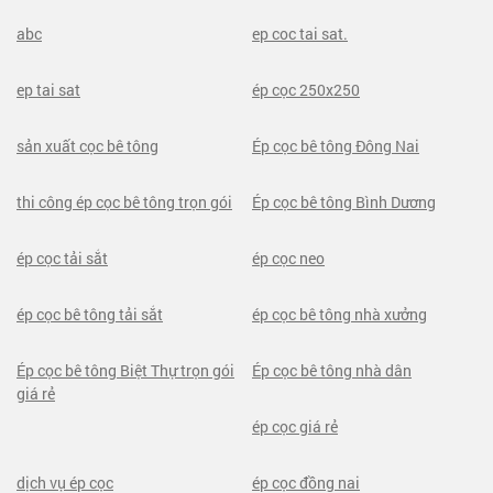
abc
ep coc tai sat.
ep tai sat
ép cọc 250x250
sản xuất cọc bê tông
Ép cọc bê tông Đông Nai
thi công ép cọc bê tông trọn gói
Ép cọc bê tông Bình Dương
ép cọc tải sắt
ép cọc neo
ép cọc bê tông tải sắt
ép cọc bê tông nhà xưởng
Ép cọc bê tông Biệt Thự trọn gói
Ép cọc bê tông nhà dân
giá rẻ
ép cọc giá rẻ
dịch vụ ép cọc
ép cọc đồng nai