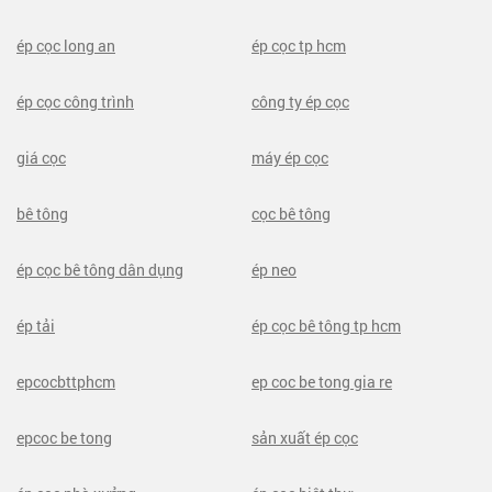
ép cọc long an
ép cọc tp hcm
ép cọc công trình
công ty ép cọc
giá cọc
máy ép cọc
bê tông
cọc bê tông
ép cọc bê tông dân dụng
ép neo
ép tải
ép cọc bê tông tp hcm
epcocbttphcm
ep coc be tong gia re
epcoc be tong
sản xuất ép cọc