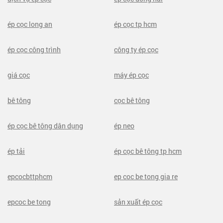
ép cọc long an
ép cọc tp hcm
ép cọc công trình
công ty ép cọc
giá cọc
máy ép cọc
bê tông
cọc bê tông
ép cọc bê tông dân dụng
ép neo
ép tải
ép cọc bê tông tp hcm
epcocbttphcm
ep coc be tong gia re
epcoc be tong
sản xuất ép cọc