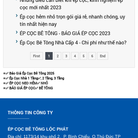
cọc mới nhất 2023
Ép cọc hẻm nhỏ trọn gói giá rẻ, nhanh chóng, uy
tín nhất hiện nay
ÉP CỌC BÊ TÔNG - BÁO GIÁ ÉP CỌC 2023
Ép Cọc Bê Tông Nhà Cấp 4 - Chi phí như thế nào?
First
1
2
3
4
5
6
End
⭐️✅ Báo Giá Ép Cọc Bê Tông 2025
⭐️✅ Ép Cọc Nhà 1 Tầng✅, 2 Tầng, 3 Tầng
⭐️✅ ÉP CỌC NEO HẺM✅ NHỎ
⭐️✅ BÁO GIÁ ÉP CỌC✅ BÊ TÔNG
THÔNG TIN CÔNG TY
ÉP CỌC BÊ TÔNG LỘC PHÁT
Địa chỉ: 1173/14 khu phố 2. P. Bình Chiểu, Q.Thủ Đức,TP