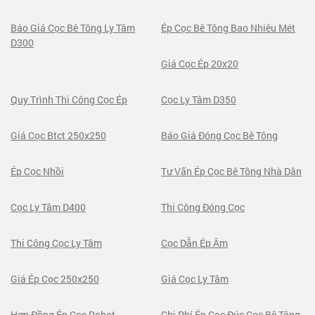
Báo Giá Cọc Bê Tông Ly Tâm
Ép Cọc Bê Tông Bao Nhiêu Mét
D300
Giá Cọc Ép 20x20
Quy Trình Thi Công Cọc Ép
Cọc Ly Tâm D350
Giá Cọc Btct 250x250
Báo Giá Đóng Cọc Bê Tông
Ép Cọc Nhồi
Tư Vấn Ép Cọc Bê Tông Nhà Dân
Cọc Ly Tâm D400
Thi Công Đóng Cọc
Thi Công Cọc Ly Tâm
Cọc Dẫn Ép Âm
Giá Ép Cọc 250x250
Giá Cọc Ly Tâm
Hợp Đồng Ép Cọc Robot
Chi Phí Ép Cọc Đúc Cọc Bê Tông