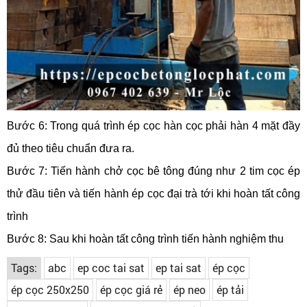
Bước 6: Trong quá trình ép cọc hàn cọc phải hàn 4 mặt đầy
đủ theo tiêu chuẩn đưa ra.
Bước 7: Tiến hành chở cọc bê tông đúng như 2 tim cọc ép
thử đầu tiên và tiến hành ép cọc đại trà tới khi hoàn tất công
trình
Bước 8: Sau khi hoàn tất công trình tiến hành nghiệm thu
Tags:
abc
ep coc tai sat
ep tai sat
ép cọc
ép cọc 250x250
ép cọc giá rẻ
ép neo
ép tải