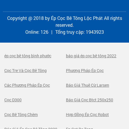
Copyright @ 2018 by
Ép Cọc Bê Tông Lộc Phát
All rights
reserved.
Online:
126
|
Tổng truy cập:
1943923
ép cọc bê tông bình phước
báo giá ép cọc bê tông 2022
Cọc Tre Và Cọc Bê Tông
Phương Pháp Ép Cọc
Các Phương Pháp Ép Cọc
Báo Giá Thuê Cừ Larsen
Cọc D300
Báo Giá Cọc Btct 250x250
Cọc Bê Tông Chèm
Hợp Đồng Ép Cọc Robot