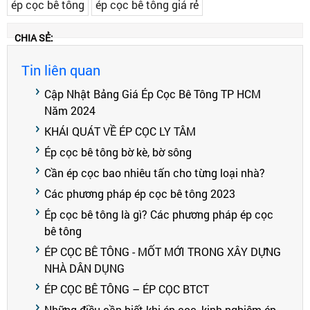
ép cọc bê tông
ép cọc bê tông giá rẻ
CHIA SẺ:
Tin liên quan
Cập Nhật Bảng Giá Ép Cọc Bê Tông TP HCM
Năm 2024
KHÁI QUÁT VỀ ÉP CỌC LY TÂM
Ép cọc bê tông bờ kè, bờ sông
Cần ép cọc bao nhiêu tấn cho từng loại nhà?
Các phương pháp ép cọc bê tông 2023
Ép cọc bê tông là gì? Các phương pháp ép cọc
bê tông
ÉP CỌC BÊ TÔNG - MỐT MỚI TRONG XÂY DỰNG
NHÀ DÂN DỤNG
ÉP CỌC BÊ TÔNG – ÉP CỌC BTCT
Những điều cần biết khi ép cọc, kinh nghiệm ép