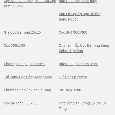
Cọc Nhồi Và Cọc Ép Báo Giá Cọc
Báo Giá Cọc Cừ Bê Tông
Btct 300x300
Dàn Ép Cọc Ép Cọc Bê Tông
Bằng Robot
Giá Cọc Bê Tông 25x25
Cọc Btct 300x300
Cọc 300x300
Quy Trình Ép Cọc Bê Tông Bằng
Robot Tự Hành
Phương Pháp Ép Cọc Neo
Báo Giá Ép Cọc 250x250
Thi Công Cọc Đóng Mong Nha
Giá Cọc Ép 25x25
Phương Pháp Ép Cọc Bê Tông
Cừ Thép U200
Cọc Bê Tông 300x300
Hợp Đồng Thi Công Ép Cọc Bê
Tông