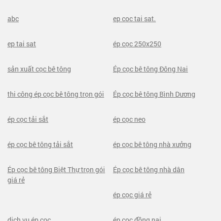
abc
ep coc tai sat.
ep tai sat
ép cọc 250x250
sản xuất cọc bê tông
Ép cọc bê tông Đông Nai
thi công ép cọc bê tông trọn gói
Ép cọc bê tông Bình Dương
ép cọc tải sắt
ép cọc neo
ép cọc bê tông tải sắt
ép cọc bê tông nhà xưởng
Ép cọc bê tông Biệt Thự trọn gói
Ép cọc bê tông nhà dân
giá rẻ
ép cọc giá rẻ
dịch vụ ép cọc
ép cọc đồng nai