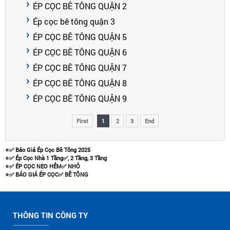
ÉP CỌC BÊ TÔNG QUẬN 2
Ép cọc bê tông quận 3
ÉP CỌC BÊ TÔNG QUẬN 5
ÉP CỌC BÊ TÔNG QUẬN 6
ÉP CỌC BÊ TÔNG QUẬN 7
ÉP CỌC BÊ TÔNG QUẬN 8
ÉP CỌC BÊ TÔNG QUẬN 9
First
1
2
3
End
⭐️✅ Báo Giá Ép Cọc Bê Tông 2025
⭐️✅ Ép Cọc Nhà 1 Tầng✅, 2 Tầng, 3 Tầng
⭐️✅ ÉP CỌC NEO HẺM✅ NHỎ
⭐️✅ BÁO GIÁ ÉP CỌC✅ BÊ TÔNG
THÔNG TIN CÔNG TY