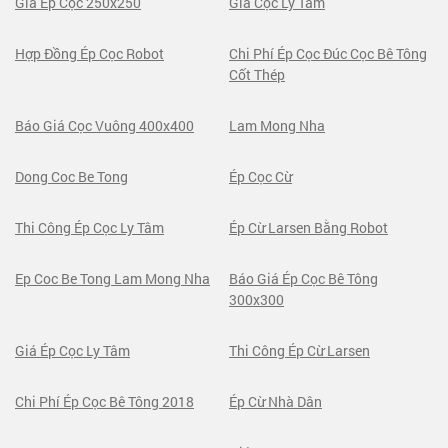
Giá Ép Cọc 250x250
Giá Cọc Ly Tâm
Hợp Đồng Ép Cọc Robot
Chi Phí Ép Cọc Đúc Cọc Bê Tông
Cốt Thép
Báo Giá Cọc Vuông 400x400
Lam Mong Nha
Dong Coc Be Tong
Ép Cọc Cừ
Thi Công Ép Cọc Ly Tâm
Ép Cừ Larsen Bằng Robot
Ep Coc Be Tong Lam Mong Nha
Báo Giá Ép Cọc Bê Tông
300x300
Giá Ép Cọc Ly Tâm
Thi Công Ép Cừ Larsen
Chi Phí Ép Cọc Bê Tông 2018
Ép Cừ Nhà Dân