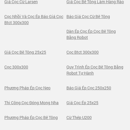
Giá Cọc Cừ Larsen
Giá Cọc Bê Tông Làm Hàng Rào
Cọc Nhồi Và Cọc Ép Báo Giá Cọc
Báo Giá Cọc Cừ Bê Tông
Btct 300x300
Dàn Ép Cọc Ép Cọc Bê Tông
Bằng Robot
Giá Cọc Bê Tông 25x25
Cọc Btct 300x300
Cọc 300x300
Quy Trình Ép Cọc Bê Tông Bằng
Robot Tự Hành
Phương Pháp Ép Cọc Neo
Báo Giá Ép Cọc 250x250
Thi Công Cọc Đóng Mong Nha
Giá Cọc Ép 25x25
Phương Pháp Ép Cọc Bê Tông
Cừ Thép U200