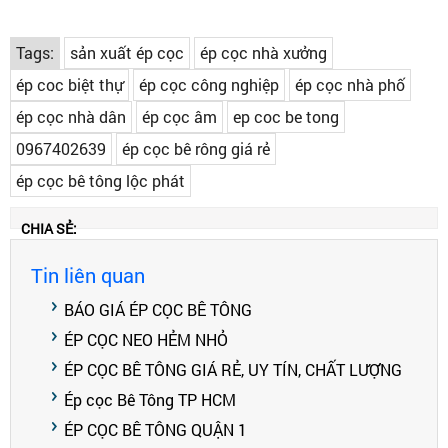
Tags:
sản xuất ép cọc
ép cọc nhà xưởng
ép coc biệt thự
ép cọc công nghiệp
ép cọc nhà phố
ép cọc nhà dân
ép cọc âm
ep coc be tong
0967402639
ép cọc bê rông giá rẻ
ép cọc bê tông lộc phát
CHIA SẺ:
Tin liên quan
BÁO GIÁ ÉP CỌC BÊ TÔNG
ÉP CỌC NEO HẺM NHỎ
ÉP CỌC BÊ TÔNG GIÁ RẺ, UY TÍN, CHẤT LƯỢNG
Ép cọc Bê Tông TP HCM
ÉP CỌC BÊ TÔNG QUẬN 1