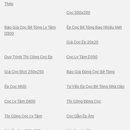
Thép
Cọc 200x200
Báo Giá Cọc Bê Tông Ly Tâm
Ép Cọc Bê Tông Bao Nhiêu Mét
D300
Giá Cọc Ép 20x20
Quy Trình Thi Công Cọc Ép
Cọc Ly Tâm D350
Giá Cọc Btct 250x250
Báo Giá Đóng Cọc Bê Tông
Ép Cọc Nhồi
Tư Vấn Ép Cọc Bê Tông Nhà Dân
Cọc Ly Tâm D400
Thi Công Đóng Cọc
Thi Công Cọc Ly Tâm
Cọc Dẫn Ép Âm