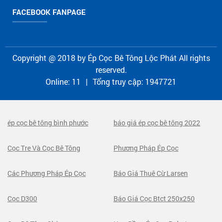
FACEBOOK FANPAGE
Copyright @ 2018 by
Ép Cọc Bê Tông Lộc Phát
All rights
reserved.
Online:
11
|
Tổng truy cập:
1947721
ép cọc bê tông bình phước
báo giá ép cọc bê tông 2022
Cọc Tre Và Cọc Bê Tông
Phương Pháp Ép Cọc
Các Phương Pháp Ép Cọc
Báo Giá Thuê Cừ Larsen
Cọc D300
Báo Giá Cọc Btct 250x250