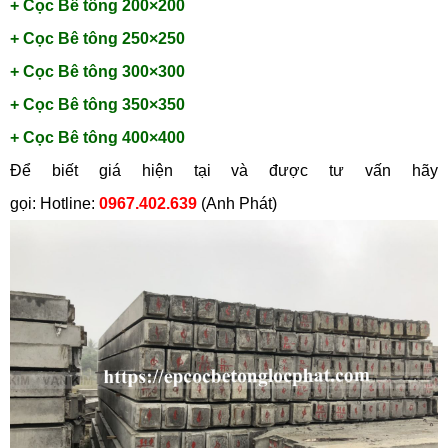
+ Cọc Bê tông 200×200
+ Cọc Bê tông 250×250
+ Cọc Bê tông 300×300
+ Cọc Bê tông 350×350
+ Cọc Bê tông 400×400
Để biết giá hiện tại và được tư vấn hãy
gọi: Hotline:
0967.402.639
(Anh Phát)