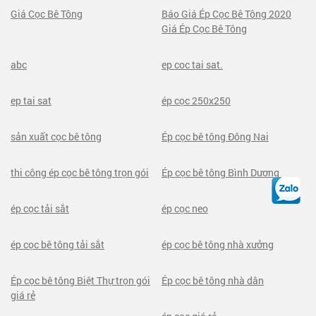
Giá Cọc Bê Tông
Báo Giá Ép Cọc Bê Tông 2020
Giá Ép Cọc Bê Tông
abc
ep coc tai sat.
ep tai sat
ép cọc 250x250
sản xuất cọc bê tông
Ép cọc bê tông Đông Nai
thi công ép cọc bê tông trọn gói
Ép cọc bê tông Bình Dương
ép cọc tải sắt
ép cọc neo
ép cọc bê tông tải sắt
ép cọc bê tông nhà xưởng
Ép cọc bê tông Biệt Thự trọn gói
Ép cọc bê tông nhà dân
giá rẻ