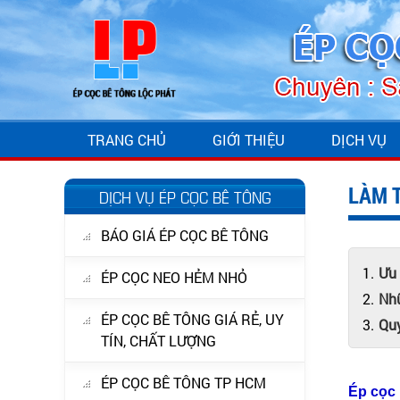
TRANG CHỦ
GIỚI THIỆU
DỊCH VỤ
LÀM 
DỊCH VỤ ÉP CỌC BÊ TÔNG
BÁO GIÁ ÉP CỌC BÊ TÔNG
Ưu 
ÉP CỌC NEO HẺM NHỎ
Nhữ
ÉP CỌC BÊ TÔNG GIÁ RẺ, UY
Quy
TÍN, CHẤT LƯỢNG
ÉP CỌC BÊ TÔNG TP HCM
Ép cọc 