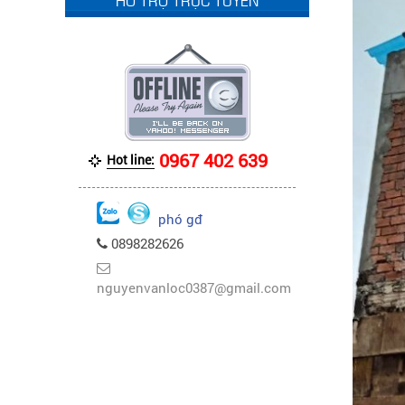
0967 402 639
Hot line:
phó gđ
0898282626
nguyenvanloc0387@gmail.com