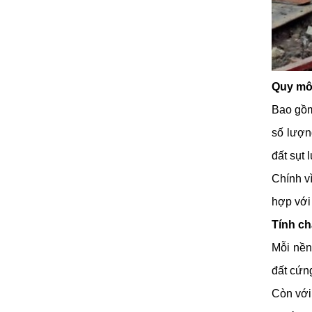
Quy mô
Bao gồm
số lượn
đất sụt 
Chính vì
hợp với
Tính c
Mỗi nền
đất cứn
Còn với 