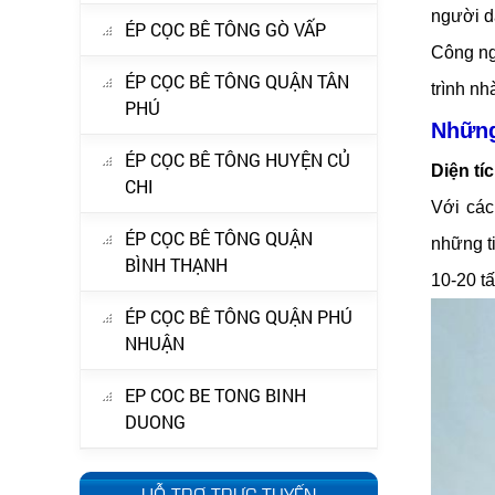
người d
ÉP CỌC BÊ TÔNG GÒ VẤP
Công ngh
ÉP CỌC BÊ TÔNG QUẬN TÂN
trình n
PHÚ
Những
ÉP CỌC BÊ TÔNG HUYỆN CỦ
Diện tí
CHI
Với các
ÉP CỌC BÊ TÔNG QUẬN
những t
BÌNH THẠNH
10-20 t
ÉP CỌC BÊ TÔNG QUẬN PHÚ
NHUẬN
EP COC BE TONG BINH
DUONG
HỖ TRỢ TRỰC TUYẾN