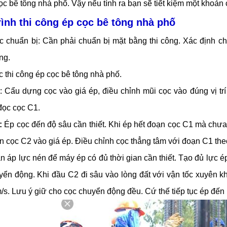
ọc bê tông nhà phố. Vậy nếu tính ra bạn sẽ tiết kiệm một khoản 
rình thi công ép cọc bê tông nhà phố
c chuẩn bị: Cần phải chuẩn bị mặt bằng thi công. Xác định chí
ng.
c thi công ép cọc bê tông nhà phố.
1
: Cẩu dựng cọc vào giá ép, điều chỉnh mũi cọc vào đúng vị trí
đọc cọc C1.
:
Ép cọc đến độ sâu cần thiết. Khi ép hết đoạn cọc C1 mà chưa 
ạn cọc C2 vào giá ép. Điều chỉnh cọc thẳng tâm với đoạn C1 th
n áp lực nén để máy ép có đủ thời gian cần thiết. Tạo đủ lực é
yển động. Khi đầu C2 đi sâu vào lòng đất với vận tốc xuyên k
s. Lưu ý giữ cho cọc chuyển động đều. Cứ thế tiếp tục ép đến l