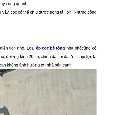
xây cung quanh.
ư vậy, cọc có thể chịu được trọng tải lớn. Những công
diện tích nhỏ. Loại
ép cọc bê tông
nhà phốcũng có
ỏ, đường kính 20cm, chiều dài tối đa 7m, chịu lực là
a bạn không ảnh hưởng tới nhà bên cạnh.