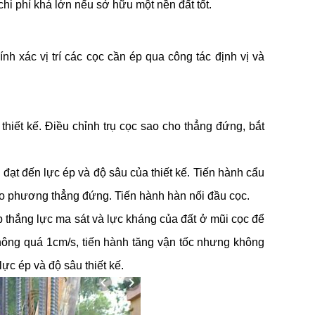
chi phí khá lớn nếu sở hữu một nền đất tốt.
nh xác vị trí các cọc cần ép qua công tác định vị và
 thiết kế. Điều chỉnh trụ cọc sao cho thẳng đứng, bắt
đạt đến lực ép và độ sâu của thiết kế. Tiến hành cẩu
eo phương thẳng đứng. Tiến hành hàn nối đầu cọc.
p thắng lực ma sát và lực kháng của đất ở mũi cọc để
hông quá 1cm/s, tiến hành tăng vận tốc nhưng không
ực ép và độ sâu thiết kế.