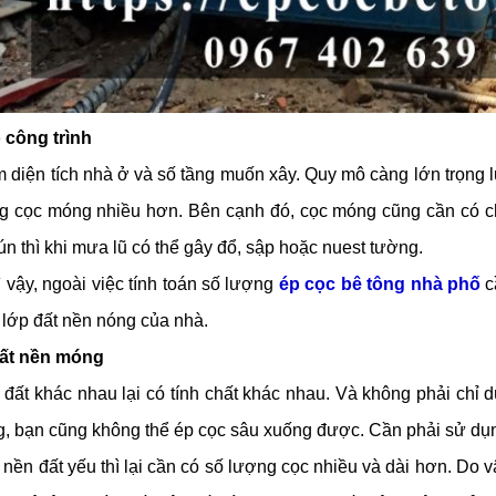
 công trình
 diện tích nhà ở và số tầng muốn xây. Quy mô càng lớn trọng l
g cọc móng nhiều hơn. Bên cạnh đó, cọc móng cũng cần có c
lún thì khi mưa lũ có thể gây đổ, sập hoặc nuest tường.
 vậy, ngoài việc tính toán số lượng
ép cọc bê tông nhà phố
c
 lớp đất nền nóng của nhà.
hất nền móng
 đất khác nhau lại có tính chất khác nhau. Và không phải chỉ d
g, bạn cũng không thể ép cọc sâu xuống được. Cần phải sử dụn
nền đất yếu thì lại cần có số lượng cọc nhiều và dài hơn. Do vậ