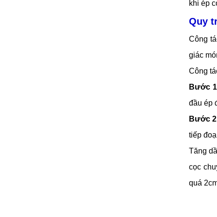
khi ép c
Quy t
Công tá
giác mó
Công tá
Bước 
đầu ép 
Bước 2
tiếp đo
Tăng dầ
cọc chu
quá 2cm/