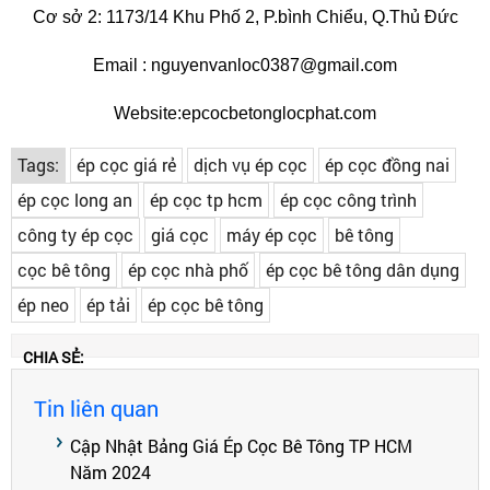
Cơ sở 2: 1173/14 Khu Phố 2, P.bình Chiểu, Q.Thủ Đức
Email : nguyenvanloc0387@gmail.com
Website:epcocbetonglocphat.com
Tags:
ép cọc giá rẻ
dịch vụ ép cọc
ép cọc đồng nai
ép cọc long an
ép cọc tp hcm
ép cọc công trình
công ty ép cọc
giá cọc
máy ép cọc
bê tông
cọc bê tông
ép cọc nhà phố
ép cọc bê tông dân dụng
ép neo
ép tải
ép cọc bê tông
CHIA SẺ:
Tin liên quan
Cập Nhật Bảng Giá Ép Cọc Bê Tông TP HCM
Năm 2024