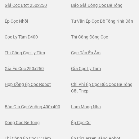
Giá Cọc Btct 250x250
Báo Giá Đóng Cọc Bê Tông
Ép Cọc Nhồi
Tư Vấn Ép Cọc Bê Tông Nhà Dân
Cọc Ly Tâm D400
Thi Công Đóng Cọc
Thi Công Cọc Ly Tâm
Cọc Dẫn Ép Âm
Giá Ép Cọc 250x250
Giá Cọc Ly Tâm
Hợp Đồng Ép Cọc Robot
Chi Phí Ép Cọc Đúc Cọc Bê Tông
Cốt Thép
Báo Giá Cọc Vuông 400x400
Lam Mong Nha
Dong Coc Be Tong
Ép Cọc Cừ
Thi Công Ép Cọc Ly Tâm
Ép Cừ Larsen Bằng Robot