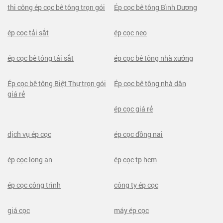
thi công ép cọc bê tông trọn gói
Ép cọc bê tông Bình Dương
ép cọc tải sắt
ép cọc neo
ép cọc bê tông tải sắt
ép cọc bê tông nhà xưởng
Ép cọc bê tông Biệt Thự trọn gói
Ép cọc bê tông nhà dân
giá rẻ
ép cọc giá rẻ
dịch vụ ép cọc
ép cọc đồng nai
ép cọc long an
ép cọc tp hcm
ép cọc công trình
công ty ép cọc
giá cọc
máy ép cọc