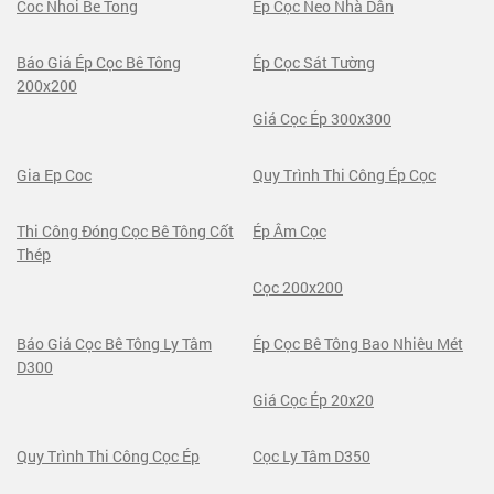
Coc Nhoi Be Tong
Ép Cọc Neo Nhà Dân
Báo Giá Ép Cọc Bê Tông
Ép Cọc Sát Tường
200x200
Giá Cọc Ép 300x300
Gia Ep Coc
Quy Trình Thi Công Ép Cọc
Thi Công Đóng Cọc Bê Tông Cốt
Ép Âm Cọc
Thép
Cọc 200x200
Báo Giá Cọc Bê Tông Ly Tâm
Ép Cọc Bê Tông Bao Nhiêu Mét
D300
Giá Cọc Ép 20x20
Quy Trình Thi Công Cọc Ép
Cọc Ly Tâm D350