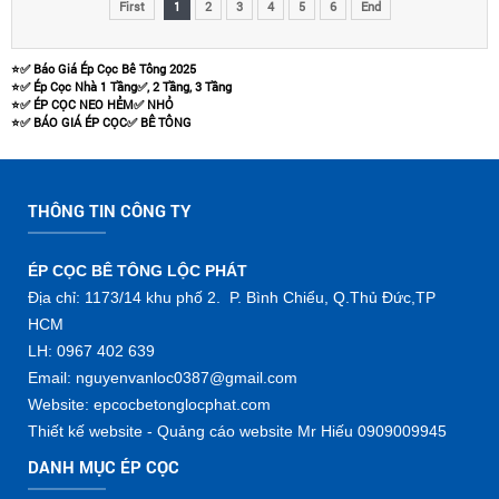
First
1
2
3
4
5
6
End
⭐️✅ Báo Giá Ép Cọc Bê Tông 2025
⭐️✅ Ép Cọc Nhà 1 Tầng✅, 2 Tầng, 3 Tầng
⭐️✅ ÉP CỌC NEO HẺM✅ NHỎ
⭐️✅ BÁO GIÁ ÉP CỌC✅ BÊ TÔNG
THÔNG TIN CÔNG TY
ÉP CỌC BÊ TÔNG LỘC PHÁT
Địa chỉ: 1173/14 khu phố 2. P. Bình Chiểu, Q.Thủ Đức,TP
HCM
LH: 0967 402 639
Email: nguyenvanloc0387@gmail.com
Website: epcocbetonglocphat.com
Thiết kế website - Quảng cáo website Mr Hiếu 0909009945
DANH MỤC ÉP CỌC