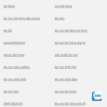
bê tông
cọc bê tông
ép cọc bê tông dân dụng
ép neo
ép tải
ép cọc bê tông tp hcm
epcocbttphcm
ep coc be tong gia re
epcoc be tong
sản xuất ép cọc
ép cọc nhà xưởng
ép coc biệt thự
ép cọc nhà phố
ép cọc nhà dân
ép cọc âm
ep coc be tong
0967402639
ép cọc bê rông giá rẻ