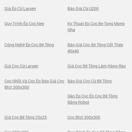
Giá Ép Cừ Larsen
Báo Giá Cừ U200
Quy Trình Ép Cọc Neo
Ky Thuat Ep Coc Be Tong Mong
Nha
Công Nghệ Ép Cọc Bê Tông
Báo Giá Cọc Bê Tông Cốt Thép
40x40
Giá Cọc Cừ Larsen
Giá Cọc Bê Tông Làm Hàng Rào
Cọc Nhồi Và Cọc Ép Báo Giá Cọc
Báo Giá Cọc Cừ Bê Tông
Btct 300x300
Dàn Ép Cọc Ép Cọc Bê Tông
Bằng Robot
Giá Cọc Bê Tông 25x25
Cọc Btct 300x300