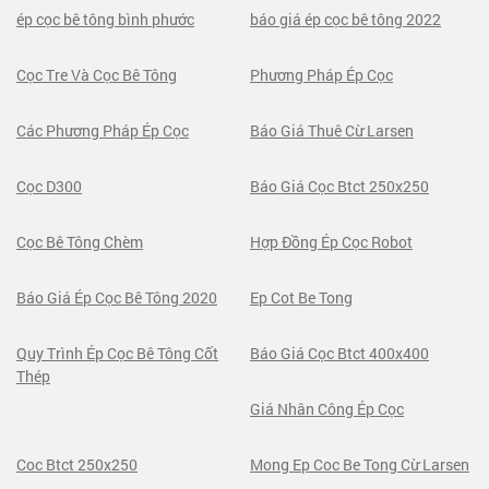
ép cọc bê tông bình phước
báo giá ép cọc bê tông 2022
Cọc Tre Và Cọc Bê Tông
Phương Pháp Ép Cọc
Các Phương Pháp Ép Cọc
Báo Giá Thuê Cừ Larsen
Cọc D300
Báo Giá Cọc Btct 250x250
Cọc Bê Tông Chèm
Hợp Đồng Ép Cọc Robot
Báo Giá Ép Cọc Bê Tông 2020
Ep Cot Be Tong
Quy Trình Ép Cọc Bê Tông Cốt
Báo Giá Cọc Btct 400x400
Thép
Giá Nhân Công Ép Cọc
Coc Btct 250x250
Mong Ep Coc Be Tong Cừ Larsen